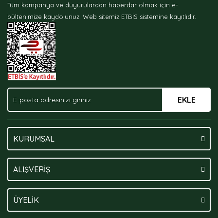
Tüm kampanya ve duyurulardan haberdar olmak için e-
Ürün bilgilerinde hatalar bulunuyor.
bültenimize kaydolunuz.
Web sitemiz ETBİS sistemine kayıtlıdır.
Ürün fiyatı diğer sitelerden daha pahalı.
Bu ürüne benzer farklı alternatifler olmalı.
EKLE
Gönder
KURUMSAL
ALIŞVERİŞ
ÜYELİK