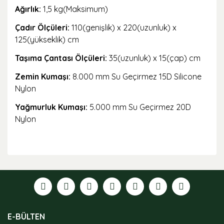
Ağırlık:
1,5 kg(Maksimum)
Çadır Ölçüleri:
110(genişlik) x 220(uzunluk) x
125(yükseklik) cm
Taşıma Çantası Ölçüleri:
35(uzunluk) x 15(çap) cm
Zemin Kumaşı:
8.000 mm Su Geçirmez 15D Silicone
Nylon
Yağmurluk Kumaşı:
5.000 mm Su Geçirmez 20D
Nylon
Bu ürünün fiyat bilgisi, resim, ürün açıklamalarında ve
diğer konularda yetersiz gördüğünüz noktaları öneri
formunu kullanarak tarafımıza iletebilirsiniz.
Görüş ve önerileriniz için teşekkür ederiz.
Ürün resmi kalitesiz, bozuk veya görüntülenemiyor.
E-BÜLTEN
Ürün açıklamasında eksik bilgiler bulunuyor.