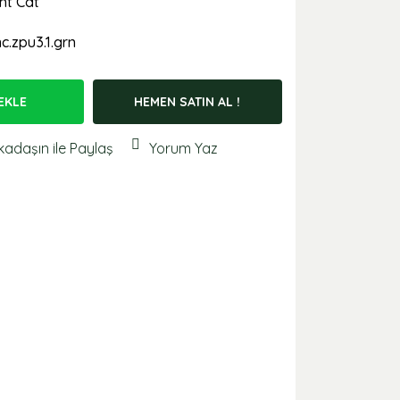
ht Cat
c.zpu3.1.grn
EKLE
HEMEN SATIN AL !
kadaşın ile Paylaş
Yorum Yaz