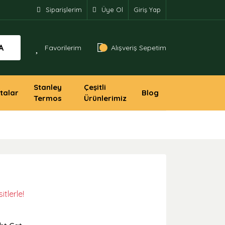
Siparişlerim
Üye Ol
Giriş Yap
A
Favorilerim
Alışveriş Sepetim
Stanley
Çeşitli
talar
Blog
Termos
Ürünlerimiz
tlerle!