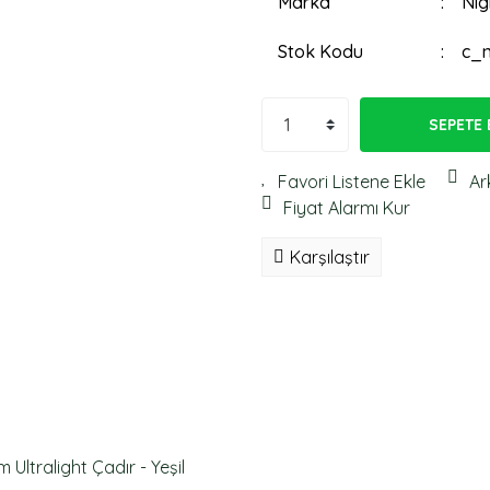
Marka
Nig
Stok Kodu
c_n
SEPETE 
Ar
Fiyat Alarmı Kur
Karşılaştır