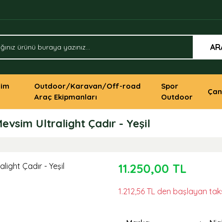
AR
yim
Outdoor/Karavan/Off-road
Spor
Çan
Araç Ekipmanları
Outdoor
Mevsim Ultralight Çadır - Yeşil
11.250,00 TL
1.212,56 TL den başlayan taksi