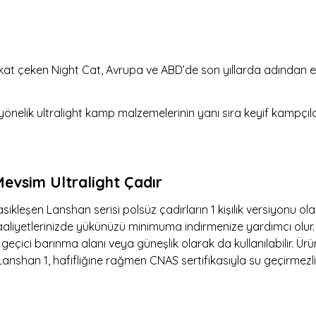
la dikkat çeken Night Cat, Avrupa ve ABD’de son yıllarda adında
e yönelik ultralight kamp malzemelerinin yanı sıra keyif kampçıl
 Mevsim Ultralight Çadır
sikleşen Lanshan serisi polsüz çadırların 1 kişilik versiyonu ola
 faaliyetlerinizde yükünüzü minimuma indirmenize yardımcı olur.
eçici barınma alanı veya güneşlik olarak da kullanılabilir. Ür
shan 1, hafifliğine rağmen CNAS sertifikasıyla su geçirmezliği