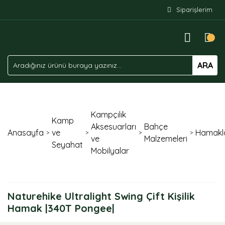
Siparişlerim
ARA
Kampçılık
Kamp
Aksesuarları
Bahçe
Anasayfa
ve
Hamakl
ve
Malzemeleri
Seyahat
Mobilyalar
Naturehike Ultralight Swing Çift Kişilik
Hamak |340T Pongee|