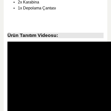
•
2x Karabina
•
1x Depolama Çantası
Ürün Tanıtım Videosu: