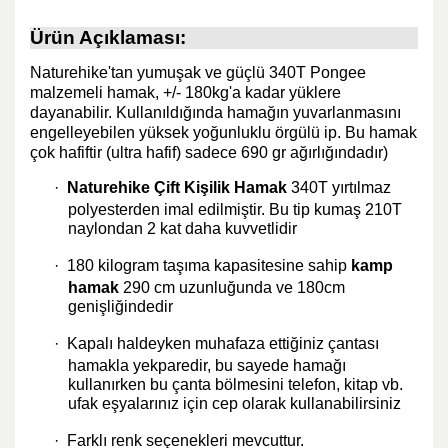
Ürün Açıklaması:
Naturehike'tan yumuşak ve güçlü 340T Pongee
malzemeli hamak, +/- 180kg'a kadar yüklere
dayanabilir. Kullanıldığında hamağın yuvarlanmasını
engelleyebilen yüksek yoğunluklu örgülü ip. Bu hamak
çok hafiftir (ultra hafif) sadece 690 gr ağırlığındadır)
·
Naturehike Çift Kişilik Hamak
340T yırtılmaz
polyesterden imal edilmiştir. Bu tip kumaş 210T
naylondan 2 kat daha kuvvetlidir
·
180 kilogram taşıma kapasitesine sahip
kamp
hamak
290 cm uzunluğunda ve 180cm
genişliğindedir
·
Kapalı haldeyken muhafaza ettiğiniz çantası
hamakla yekparedir, bu sayede hamağı
kullanırken bu çanta bölmesini telefon, kitap vb.
ufak eşyalarınız için cep olarak kullanabilirsiniz
·
Farklı renk seçenekleri mevcuttur.