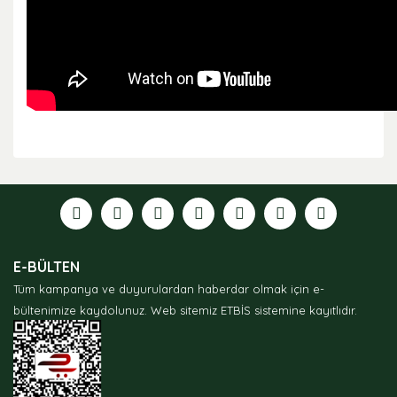
Bu ürünün fiyat bilgisi, resim, ürün açıklamalarında ve
diğer konularda yetersiz gördüğünüz noktaları öneri
formunu kullanarak tarafımıza iletebilirsiniz.
Görüş ve önerileriniz için teşekkür ederiz.
Ürün resmi kalitesiz, bozuk veya görüntülenemiyor.
E-BÜLTEN
Ürün açıklamasında eksik bilgiler bulunuyor.
Tüm kampanya ve duyurulardan haberdar olmak için e-
Ürün bilgilerinde hatalar bulunuyor.
bültenimize kaydolunuz.
Web sitemiz ETBİS sistemine kayıtlıdır.
Ürün fiyatı diğer sitelerden daha pahalı.
Bu ürüne benzer farklı alternatifler olmalı.