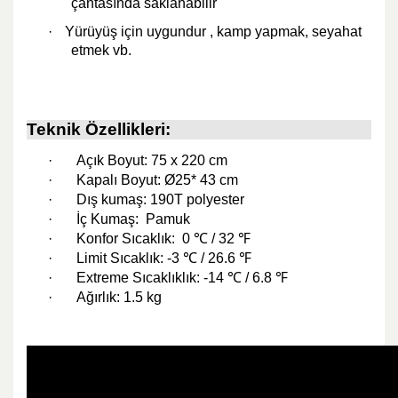
çantasında saklanabilir
·
Yürüyüş için uygundur , kamp yapmak, seyahat
etmek vb.
Teknik Özellikleri:
·
Açık Boyut: 75 x 220 cm
·
Kapalı Boyut: Ø25* 43 cm
·
Dış kumaş: 190T polyester
·
İç Kumaş: Pamuk
·
Konfor Sıcaklık:
0
℃
/ 32
℉
·
Limit Sıcaklık: -3
℃
/ 26.6
℉
·
Extreme Sıcaklıklık: -14
℃
/ 6.8
℉
·
Ağırlık: 1.5 kg