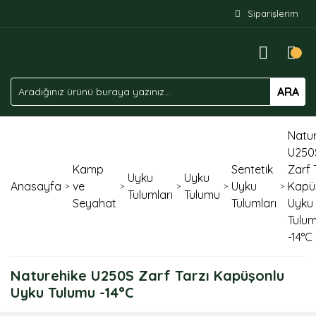
Siparişlerim
ARA
Natur
U250
Kamp
Sentetik
Zarf 
Uyku
Uyku
Anasayfa
ve
Uyku
Kapü
Tulumları
Tulumu
Seyahat
Tulumları
Uyku
Tulu
-14°C
Naturehike U250S Zarf Tarzı Kapüşonlu
Uyku Tulumu -14°C