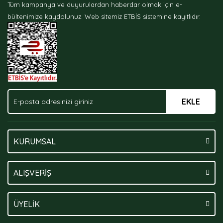
Tüm kampanya ve duyurulardan haberdar olmak için e-
Ürün bilgilerinde hatalar bulunuyor.
bültenimize kaydolunuz.
Web sitemiz ETBİS sistemine kayıtlıdır.
Ürün fiyatı diğer sitelerden daha pahalı.
Bu ürüne benzer farklı alternatifler olmalı.
EKLE
Gönder
KURUMSAL
ALIŞVERİŞ
ÜYELİK