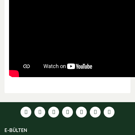
Bu ürünün fiyat bilgisi, resim, ürün açıklamalarında ve
diğer konularda yetersiz gördüğünüz noktaları öneri
formunu kullanarak tarafımıza iletebilirsiniz.
Görüş ve önerileriniz için teşekkür ederiz.
Ürün resmi kalitesiz, bozuk veya görüntülenemiyor.
E-BÜLTEN
Ürün açıklamasında eksik bilgiler bulunuyor.