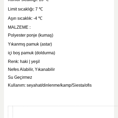
Limit sıcaklığı: 7
℃
Aşırı sıcaklık: -4
℃
MALZEME :
Polyester ponje (kumaş)
Yıkanmış pamuk (astar)
içi boş pamuk (doldurma)
Renk: haki | yeşil
Nefes Alabilir, Yıkanabilir
Su Geçirmez
Kullanım: seyahat/dinlenme/kamp/Siesta/ofis