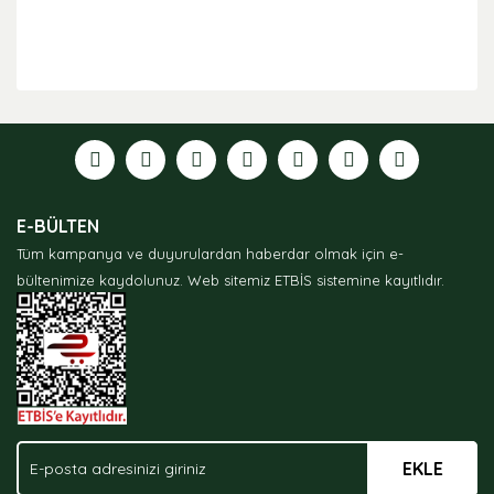
Bu ürünün fiyat bilgisi, resim, ürün açıklamalarında ve
diğer konularda yetersiz gördüğünüz noktaları öneri
formunu kullanarak tarafımıza iletebilirsiniz.
Görüş ve önerileriniz için teşekkür ederiz.
Ürün resmi kalitesiz, bozuk veya görüntülenemiyor.
E-BÜLTEN
Ürün açıklamasında eksik bilgiler bulunuyor.
Tüm kampanya ve duyurulardan haberdar olmak için e-
Ürün bilgilerinde hatalar bulunuyor.
bültenimize kaydolunuz.
Web sitemiz ETBİS sistemine kayıtlıdır.
Ürün fiyatı diğer sitelerden daha pahalı.
Bu ürüne benzer farklı alternatifler olmalı.
EKLE
Gönder