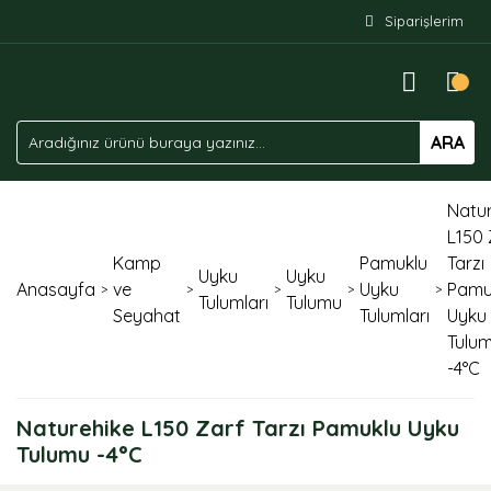
Siparişlerim
ARA
Natur
L150 
Kamp
Pamuklu
Tarzı
Uyku
Uyku
Anasayfa
ve
Uyku
Pamu
Tulumları
Tulumu
Seyahat
Tulumları
Uyku
Tulu
-4°C
Naturehike L150 Zarf Tarzı Pamuklu Uyku
Tulumu -4°C