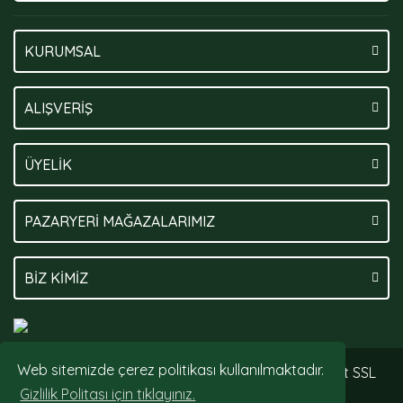
KURUMSAL
ALIŞVERİŞ
ÜYELİK
PAZARYERİ MAĞAZALARIMIZ
BİZ KİMİZ
Web sitemizde çerez politikası kullanılmaktadır.
© Tüm hakları saklıdır. Kredi kartı bilgileriniz 256bit SSL
sertifikası ile korunmaktadır.
Gizlilik Politası için tıklayınız.