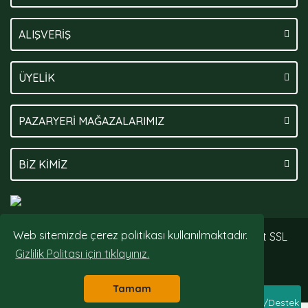
ALIŞVERİŞ
ÜYELİK
PAZARYERİ MAĞAZALARIMIZ
BİZ KİMİZ
Web sitemizde çerez politikası kullanılmaktadır.
© Tüm hakları saklıdır. Kredi kartı bilgileriniz 256bit SSL
sertifikası ile korunmaktadır.
Gizlilik Politası için tıklayınız.
Tamam
Whatsapp Sipariş/Destek