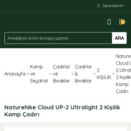
Siparişlerim
ARA
Nature
Cloud 
Kamp
Çadırlar
Çadırlar
2
2 Ultra
Anasayfa
ve
ve
&
KİŞİLİK
2 Kişilik
Seyahat
Bivaklar
Bivaklar
Kamp
Çadırı
Naturehike Cloud UP-2 Ultralight 2 Kişilik
Kamp Çadırı