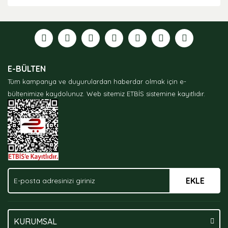
Bu ürünün fiyat bilgisi, resim, ürün açıklamalarında ve
diğer konularda yetersiz gördüğünüz noktaları öneri
formunu kullanarak tarafımıza iletebilirsiniz.
Görüş ve önerileriniz için teşekkür ederiz.
Ürün resmi kalitesiz, bozuk veya görüntülenemiyor.
E-BÜLTEN
Ürün açıklamasında eksik bilgiler bulunuyor.
Tüm kampanya ve duyurulardan haberdar olmak için e-
Ürün bilgilerinde hatalar bulunuyor.
bültenimize kaydolunuz.
Web sitemiz ETBİS sistemine kayıtlıdır.
Ürün fiyatı diğer sitelerden daha pahalı.
Bu ürüne benzer farklı alternatifler olmalı.
EKLE
Gönder
KURUMSAL