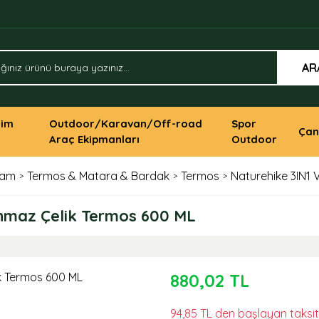
AR
yim
Outdoor/Karavan/Off-road
Spor
Çan
Araç Ekipmanları
Outdoor
şam
Termos & Matara & Bardak
Termos
Naturehike 3IN1
nmaz Çelik Termos 600 ML
880,02 TL
94,85 TL den başlayan taksitl