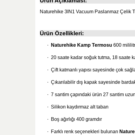
Ürün Açıklaması:
Naturehike 3IN1 Vacuum Paslanmaz Çelik 
Ürün Özellikleri:
·
Naturehike Kamp Termosu
600 milili
·
20 saate kadar soğuk tutma, 18 saate k
·
Çift katmanlı yapısı sayesinde çok sağl
·
Çıkarılabilir dış kapak sayesinde bardak
·
7 santim çapındaki ürün 27 santim uzu
·
Silikon kaydırmaz alt taban
·
Boş ağırlığı 400 gramdır
·
Farklı renk seçenekleri bulunan
Nature