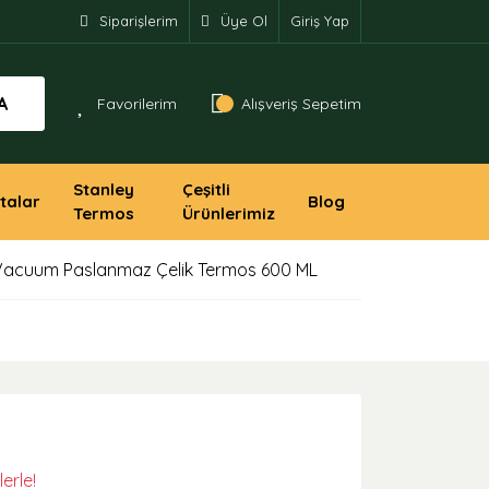
Siparişlerim
Üye Ol
Giriş Yap
A
Favorilerim
Alışveriş Sepetim
Stanley
Çeşitli
talar
Blog
Termos
Ürünlerimiz
 Vacuum Paslanmaz Çelik Termos 600 ML
erle!