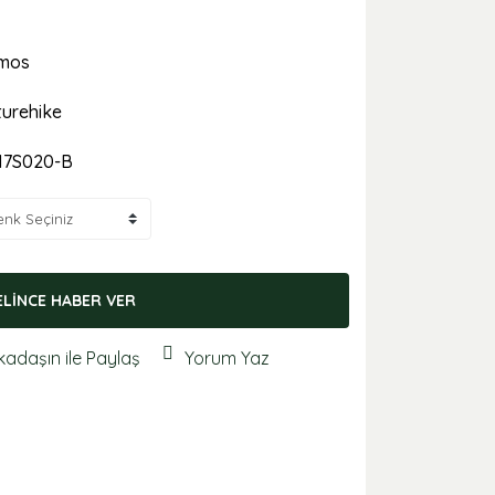
mos
urehike
17S020-B
ELİNCE HABER VER
kadaşın ile Paylaş
Yorum Yaz