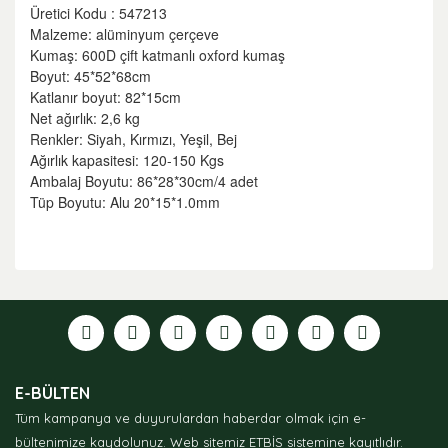
Üretici Kodu : 547213
Malzeme: alüminyum çerçeve
Kumaş: 600D çift katmanlı oxford kumaş
Boyut: 45*52*68cm
Katlanır boyut: 82*15cm
Net ağırlık: 2,6 kg
Renkler: Siyah, Kırmızı, Yeşil, Bej
Ağırlık kapasitesi: 120-150 Kgs
Ambalaj Boyutu: 86*28*30cm/4 adet
Tüp Boyutu: Alu 20*15*1.0mm
Bu ürünün fiyat bilgisi, resim, ürün açıklamalarında ve
diğer konularda yetersiz gördüğünüz noktaları öneri
formunu kullanarak tarafımıza iletebilirsiniz.
Görüş ve önerileriniz için teşekkür ederiz.
Ürün resmi kalitesiz, bozuk veya görüntülenemiyor.
E-BÜLTEN
Ürün açıklamasında eksik bilgiler bulunuyor.
Tüm kampanya ve duyurulardan haberdar olmak için e-
Ürün bilgilerinde hatalar bulunuyor.
bültenimize kaydolunuz.
Web sitemiz ETBİS sistemine kayıtlıdır.