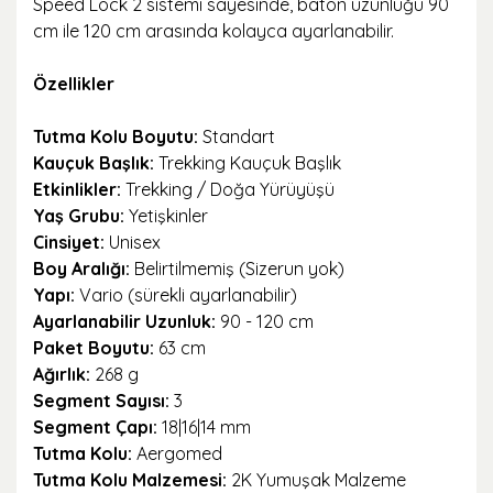
Speed Lock 2 sistemi sayesinde, baton uzunluğu 90
cm ile 120 cm arasında kolayca ayarlanabilir.
Özellikler
Tutma Kolu Boyutu:
Standart
Kauçuk Başlık:
Trekking Kauçuk Başlık
Etkinlikler:
Trekking / Doğa Yürüyüşü
Yaş Grubu:
Yetişkinler
Cinsiyet:
Unisex
Boy Aralığı:
Belirtilmemiş (Sizerun yok)
Yapı:
Vario (sürekli ayarlanabilir)
Ayarlanabilir Uzunluk:
90 - 120 cm
Paket Boyutu:
63 cm
Ağırlık:
268 g
Segment Sayısı:
3
Segment Çapı:
18|16|14 mm
Tutma Kolu:
Aergomed
Tutma Kolu Malzemesi:
2K Yumuşak Malzeme