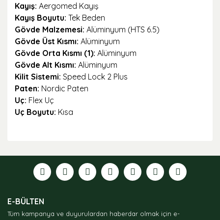
Kayış:
Aergomed Kayış
Kayış Boyutu:
Tek Beden
Gövde Malzemesi:
Alüminyum (HTS 6.5)
Gövde Üst Kısmı:
Alüminyum
Gövde Orta Kısmı (1):
Alüminyum
Gövde Alt Kısmı:
Alüminyum
Kilit Sistemi:
Speed Lock 2 Plus
Paten:
Nordic Paten
Uç:
Flex Uç
Uç Boyutu:
Kısa
Bu ürünün fiyat bilgisi, resim, ürün açıklamalarında ve
diğer konularda yetersiz gördüğünüz noktaları öneri
formunu kullanarak tarafımıza iletebilirsiniz.
Görüş ve önerileriniz için teşekkür ederiz.
Ürün resmi kalitesiz, bozuk veya görüntülenemiyor.
E-BÜLTEN
Ürün açıklamasında eksik bilgiler bulunuyor.
Tüm kampanya ve duyurulardan haberdar olmak için e-
Ürün bilgilerinde hatalar bulunuyor.