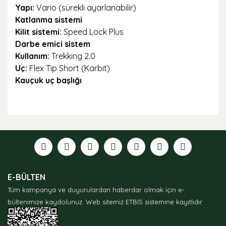
Yapı:
Vario (sürekli ayarlanabilir)
Katlanma sistemi
Kilit sistemi:
Speed Lock Plus
Darbe emici sistem
Kullanım:
Trekking 2.0
Uç:
Flex Tip Short (Karbit)
Kauçuk uç başlığı
Bu ürünün fiyat bilgisi, resim, ürün açıklamalarında ve
diğer konularda yetersiz gördüğünüz noktaları öneri
formunu kullanarak tarafımıza iletebilirsiniz.
Görüş ve önerileriniz için teşekkür ederiz.
Ürün resmi kalitesiz, bozuk veya görüntülenemiyor.
E-BÜLTEN
Ürün açıklamasında eksik bilgiler bulunuyor.
Tüm kampanya ve duyurulardan haberdar olmak için e-
Ürün bilgilerinde hatalar bulunuyor.
bültenimize kaydolunuz.
Web sitemiz ETBİS sistemine kayıtlıdır.
Ürün fiyatı diğer sitelerden daha pahalı.
Bu ürüne benzer farklı alternatifler olmalı.