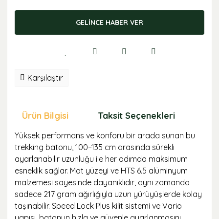
GELİNCE HABER VER
Karşılaştır
Ürün Bilgisi
Taksit Seçenekleri
Öne
Yüksek performans ve konforu bir arada sunan bu
trekking batonu, 100–135 cm arasında sürekli
ayarlanabilir uzunluğu ile her adımda maksimum
esneklik sağlar. Mat yüzeyi ve HTS 6.5 alüminyum
malzemesi sayesinde dayanıklıdır, aynı zamanda
sadece 217 gram ağırlığıyla uzun yürüyüşlerde kolay
taşınabilir. Speed Lock Plus kilit sistemi ve Vario
yapısı, batonun hızla ve güvenle ayarlanmasını