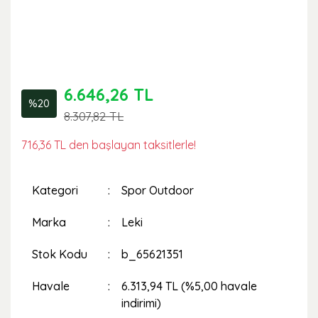
6.646,26 TL
%20
8.307,82 TL
716,36 TL den başlayan taksitlerle!
Kategori
Spor Outdoor
Marka
Leki
Stok Kodu
b_65621351
Havale
6.313,94 TL (%5,00 havale
indirimi)