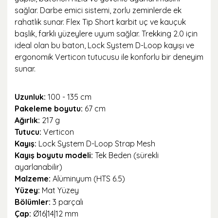
sağlar. Darbe emici sistemi, zorlu zeminlerde ek
rahatlık sunar. Flex Tip Short karbit uç ve kauçuk
başlık, farklı yüzeylere uyum sağlar. Trekking 2.0 için
ideal olan bu baton, Lock System D-Loop kayışı ve
ergonomik Verticon tutucusu ile konforlu bir deneyim
sunar.
Uzunluk:
100 - 135 cm
Pakeleme boyutu:
67 cm
Ağırlık:
217 g
Tutucu:
Verticon
Kayış:
Lock System D-Loop Strap Mesh
Kayış boyutu modeli:
Tek Beden (sürekli
ayarlanabilir)
Malzeme:
Alüminyum (HTS 6.5)
Yüzey:
Mat Yüzey
Bölümler:
3 parçalı
Çap:
Ø16|14|12 mm