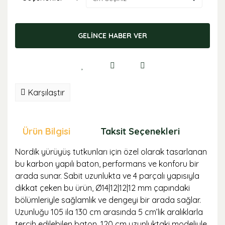
GELİNCE HABER VER
Karşılaştır
Ürün Bilgisi
Taksit Seçenekleri
Öne
Nordik yürüyüş tutkunları için özel olarak tasarlanan
bu karbon yapılı baton, performans ve konforu bir
arada sunar. Sabit uzunlukta ve 4 parçalı yapısıyla
dikkat çeken bu ürün, Ø14|12|12|12 mm çapındaki
bölümleriyle sağlamlık ve dengeyi bir arada sağlar.
Uzunluğu 105 ila 130 cm arasında 5 cm’lik aralıklarla
tercih edilebilen baton, 120 cm uzunluktaki modeliyle