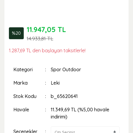
11.947,05 TL
%20
14.933,81 TL
1.287,69 TL den başlayan taksitlerle!
Kategori
Spor Outdoor
Marka
Leki
Stok Kodu
b_65620641
Havale
11.349,69 TL (%5,00 havale
indirimi)
Seçenekler