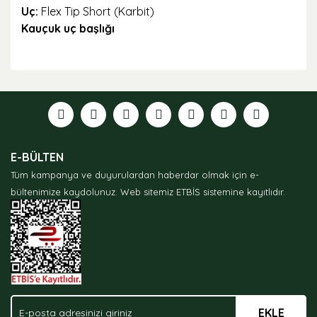
Uç:
Flex Tip Short (Karbit)
Kauçuk uç başlığı
Bu ürünün fiyat bilgisi, resim, ürün açıklamalarında ve
diğer konularda yetersiz gördüğünüz noktaları öneri
formunu kullanarak tarafımıza iletebilirsiniz.
Görüş ve önerileriniz için teşekkür ederiz.
Ürün resmi kalitesiz, bozuk veya görüntülenemiyor.
E-BÜLTEN
Ürün açıklamasında eksik bilgiler bulunuyor.
Tüm kampanya ve duyurulardan haberdar olmak için e-
Ürün bilgilerinde hatalar bulunuyor.
bültenimize kaydolunuz.
Web sitemiz ETBİS sistemine kayıtlıdır.
Ürün fiyatı diğer sitelerden daha pahalı.
Bu ürüne benzer farklı alternatifler olmalı.
EKLE
Gönder