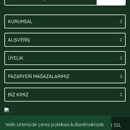
KURUMSAL
ALIŞVERİŞ
ÜYELİK
PAZARYERİ MAĞAZALARIMIZ
BİZ KİMİZ
Web sitemizde çerez politikası kullanılmaktadır.
© Tüm hakları saklıdır. Kredi kartı bilgileriniz 256bit SSL