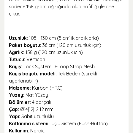
sadece 158 gram ağırlığında olup hafifliğiyle öne
çıkar.
Uzunluk:
105 - 130 cm (5 cm’lik aralıklarla)
Paket boyutu:
36 cm (120 cm uzunluk için)
Ağırlık:
158 g (120 cm uzunluk için)
Tutucu:
Verticon
Kayış:
Lock System D-Loop Strap Mesh
Kayış boyutu modeli:
Tek Beden (sürekli
ayarlanabilir)
Malzeme:
Karbon (HRC)
Yüzey:
Mat Yüzey
Bölümler:
4 parçalı
Çap:
Ø14|12|12|12 mm
Yapı:
Sabit uzunluklu
Katlanma sistemi:
Tuşlu Sistem (Push-Button)
Kullanım:
Nordic