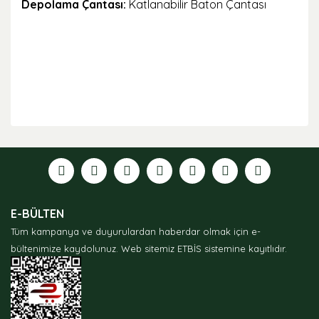
Depolama Çantası:
Katlanabilir Baton Çantası
Bu ürünün fiyat bilgisi, resim, ürün açıklamalarında ve
diğer konularda yetersiz gördüğünüz noktaları öneri
formunu kullanarak tarafımıza iletebilirsiniz.
Görüş ve önerileriniz için teşekkür ederiz.
Ürün resmi kalitesiz, bozuk veya görüntülenemiyor.
E-BÜLTEN
Ürün açıklamasında eksik bilgiler bulunuyor.
Tüm kampanya ve duyurulardan haberdar olmak için e-
Ürün bilgilerinde hatalar bulunuyor.
bültenimize kaydolunuz.
Web sitemiz ETBİS sistemine kayıtlıdır.
Ürün fiyatı diğer sitelerden daha pahalı.
Bu ürüne benzer farklı alternatifler olmalı.