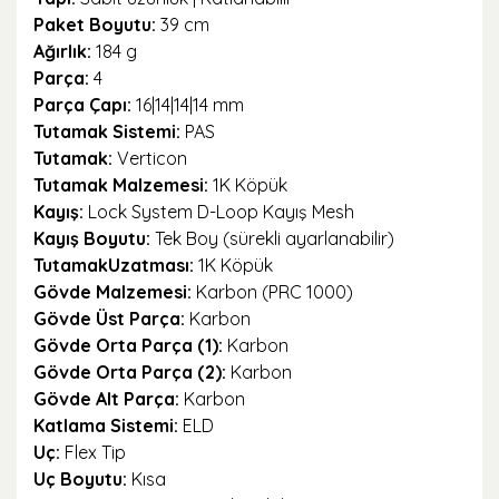
Paket Boyutu:
39 cm
Ağırlık:
184 g
Parça:
4
Parça Çapı:
16|14|14|14 mm
Tutamak Sistemi:
PAS
Tutamak:
Verticon
Tutamak Malzemesi:
1K Köpük
Kayış:
Lock System D-Loop Kayış Mesh
Kayış Boyutu:
Tek Boy (sürekli ayarlanabilir)
TutamakUzatması:
1K Köpük
Gövde Malzemesi:
Karbon (PRC 1000)
Gövde Üst Parça:
Karbon
Gövde Orta Parça (1):
Karbon
Gövde Orta Parça (2):
Karbon
Gövde Alt Parça:
Karbon
Katlama Sistemi:
ELD
Uç:
Flex Tip
Uç Boyutu:
Kısa