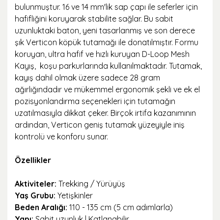
bulunmuştur. 16 ve 14 mm'lik sap çapı ile seferler için
hafifliğini koruyarak stabilite sağlar. Bu sabit
uzunluktaki baton, yeni tasarlanmış ve son derece
şık Verticon köpük tutamağı ile donatılmıştır. Formu
koruyan, ultra hafif ve hızlı kuruyan D-Loop Mesh
Kayış, koşu parkurlarında kullanılmaktadır. Tutamak,
kayış dahil olmak üzere sadece 28 gram
ağırlığındadır ve mükemmel ergonomik şekli ve ek el
pozisyonlandırma seçenekleri için tutamağın
uzatılmasıyla dikkat çeker. Birçok irtifa kazanımının
ardından, Verticon geniş tutamak yüzeyiyle iniş
kontrolü ve konforu sunar.
Özellikler
Aktiviteler:
Trekking / Yürüyüş
Yaş Grubu:
Yetişkinler
Beden Aralığı:
110 - 135 cm (5 cm adımlarla)
Yapı:
Sabit uzunluk | Katlanabilir