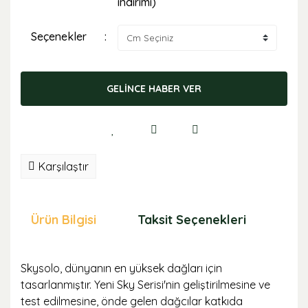
indirimi)
Seçenekler
GELİNCE HABER VER
Karşılaştır
Ürün Bilgisi
Taksit Seçenekleri
Öne
Skysolo, dünyanın en yüksek dağları için
tasarlanmıştır. Yeni Sky Serisi'nin geliştirilmesine ve
test edilmesine, önde gelen dağcılar katkıda