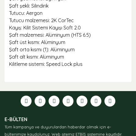
Şaft şekli: Silindirik
Tutucu: Aergon
Tutucu malzemesi: 2K CorTec
Kayış: Kilit Sistemi Kayışı Soft 2.0
Şaft malzemesi: Alüminyum (HTS 6.5)
Şaft üst kısmı: Alüminyum
Şaft orta kısmı (1): Alüminyum
Şaft alt kısmı: Alüminyum
Kilitleme sistemi: Speed ​​Lock plus
Bu ürünün fiyat bilgisi, resim, ürün açıklamalarında ve
diğer konularda yetersiz gördüğünüz noktaları öneri
formunu kullanarak tarafımıza iletebilirsiniz.
Görüş ve önerileriniz için teşekkür ederiz.
Ürün resmi kalitesiz, bozuk veya görüntülenemiyor.
E-BÜLTEN
Ürün açıklamasında eksik bilgiler bulunuyor.
Tüm kampanya ve duyurulardan haberdar olmak için e-
Ürün bilgilerinde hatalar bulunuyor.
bültenimize kaydolunuz.
Web sitemiz ETBİS sistemine kayıtlıdır.