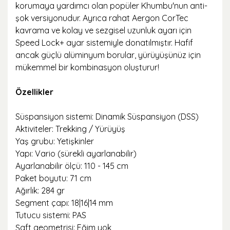
korumaya yardımcı olan popüler Khumbu'nun anti-
şok versiyonudur. Ayrıca rahat Aergon CorTec
kavrama ve kolay ve sezgisel uzunluk ayarı için
Speed ​​Lock+ ayar sistemiyle donatılmıştır. Hafif
ancak güçlü alüminyum borular, yürüyüşünüz için
mükemmel bir kombinasyon oluşturur!
Özellikler
Süspansiyon sistemi: Dinamik Süspansiyon (DSS)
Aktiviteler: Trekking / Yürüyüş
Yaş grubu: Yetişkinler
Yapı: Vario (sürekli ayarlanabilir)
Ayarlanabilir ölçü: 110 - 145 cm
Paket boyutu: 71 cm
Ağırlık: 284 gr
Segment çapı: 18|16|14 mm
Tutucu sistemi: PAS
Şaft geometrisi: Eğim yok