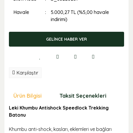
Havale
5.000,27 TL (%5,00 havale
indirimi)
GELİNCE HABER VER
Karşılaştır
Ürün Bilgisi
Taksit Seçenekleri
Öne
Leki Khumbu Antishock Speedlock Trekking
Batonu
Khumbu anti-shock, kasları, eklemleri ve bağları