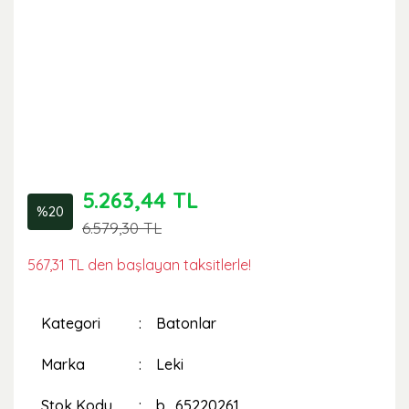
5.263,44 TL
%20
6.579,30 TL
567,31 TL den başlayan taksitlerle!
Kategori
Batonlar
Marka
Leki
Stok Kodu
b_65220261