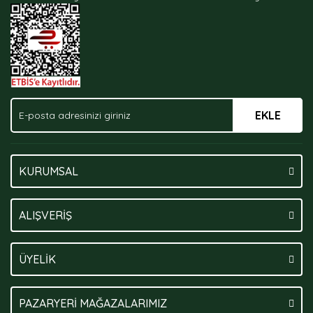
Ürün fiyatı diğer sitelerden daha pahalı.
Bu ürüne benzer farklı alternatifler olmalı.
EKLE
Gönder
KURUMSAL
ALIŞVERİŞ
ÜYELİK
PAZARYERİ MAĞAZALARIMIZ