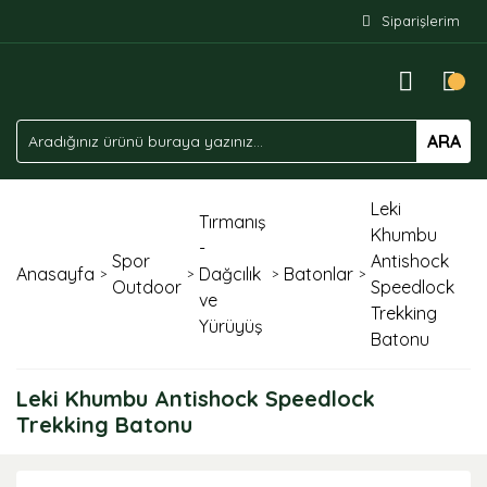
Siparişlerim
ARA
Leki
Tırmanış
Khumbu
-
Spor
Antishock
Anasayfa
Dağcılık
Batonlar
Outdoor
Speedlock
ve
Trekking
Yürüyüş
Batonu
Leki Khumbu Antishock Speedlock
Trekking Batonu