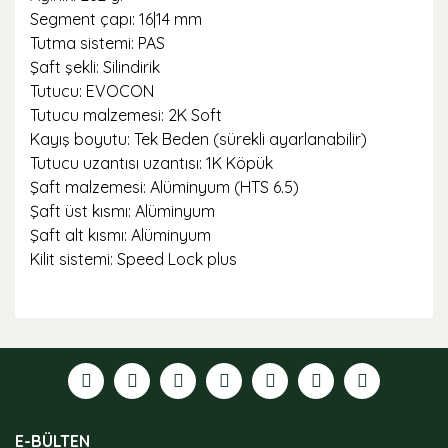
Segment çapı: 16|14 mm
Tutma sistemi: PAS
Şaft şekli: Silindirik
Tutucu: EVOCON
Tutucu malzemesi: 2K Soft
Kayış boyutu: Tek Beden (sürekli ayarlanabilir)
Tutucu uzantısı uzantısı: 1K Köpük
Şaft malzemesi: Alüminyum (HTS 6.5)
Şaft üst kısmı: Alüminyum
Şaft alt kısmı: Alüminyum
Kilit sistemi: Speed ​​Lock plus
Bu ürünün fiyat bilgisi, resim, ürün açıklamalarında ve
diğer konularda yetersiz gördüğünüz noktaları öneri
formunu kullanarak tarafımıza iletebilirsiniz.
Görüş ve önerileriniz için teşekkür ederiz.
Ürün resmi kalitesiz, bozuk veya görüntülenemiyor.
E-BÜLTEN
Ürün açıklamasında eksik bilgiler bulunuyor.