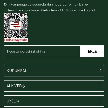
Tüm kampanya ve duyurulardan haberdar olmak için e-
Ürün bilgilerinde hatalar bulunuyor.
bültenimize kaydolunuz.
Web sitemiz ETBİS sistemine kayıtlıdır.
Ürün fiyatı diğer sitelerden daha pahalı.
Bu ürüne benzer farklı alternatifler olmalı.
EKLE
Gönder
KURUMSAL
ALIŞVERİŞ
ÜYELİK