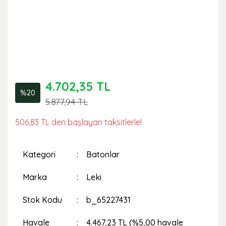
4.702,35 TL
%20
5.877,94 TL
506,83 TL den başlayan taksitlerle!
Kategori
Batonlar
Marka
Leki
Stok Kodu
b_65227431
Havale
4.467,23 TL (%5,00 havale