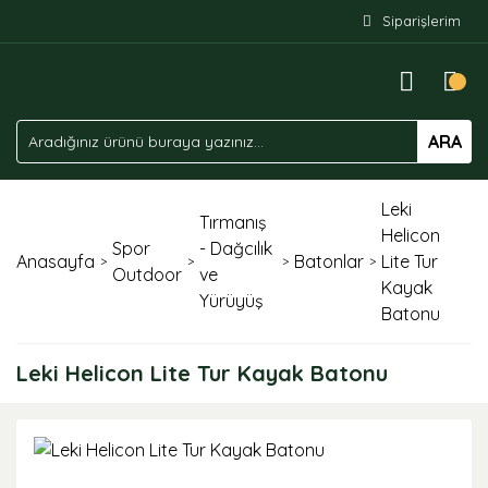
Siparişlerim
ARA
Leki
Tırmanış
Helicon
Spor
- Dağcılık
Anasayfa
Batonlar
Lite Tur
Outdoor
ve
Kayak
Yürüyüş
Batonu
Leki Helicon Lite Tur Kayak Batonu