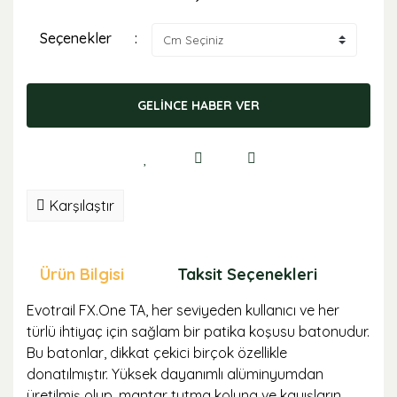
Seçenekler
GELİNCE HABER VER
Karşılaştır
Ürün Bilgisi
Taksit Seçenekleri
Öne
Evotrail FX.One TA, her seviyeden kullanıcı ve her
türlü ihtiyaç için sağlam bir patika koşusu batonudur.
Bu batonlar, dikkat çekici birçok özellikle
donatılmıştır. Yüksek dayanımlı alüminyumdan
üretilmiş olup, mantar tutma koluna ve kayışların