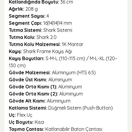
Katlandığında Boyutu:
36 cm
Ağırlık:
208 g
Segment Sayısı:
4
Segment Çapı:
16|14|14|14 mm
Tutma Sistemi:
Shark Sistemi
Tutma Kolu:
Shark 2.0
Tutma Kolu Malzemesi:
1K Mantar
Kayış:
Shark Frame Kayış Ağı
Kayış Boyutları:
S-M-L (110–115 cm) / M-L-XL (120–
130 cm)
Gövde Malzemesi:
Alüminyum (HTS 6.5)
Gövde Üst Kısmı:
Alüminyum
Gövde Orta Kısmı (1):
Alüminyum
Gövde Orta Kısmı (2):
Alüminyum
Gövde Alt Kısmı:
Alüminyum
Katlama Sistemi:
Düğmeli Sistem (Push-Button)
Uç:
Flex Uç
Uç Boyutu:
Kısa
Taşıma Çantası:
Katlanabilir Baton Çantası