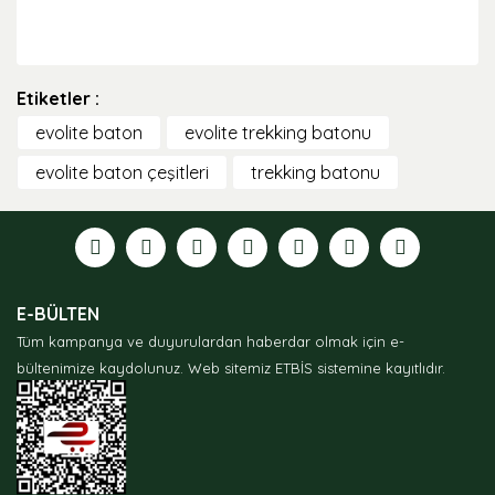
Bu ürünün fiyat bilgisi, resim, ürün açıklamalarında ve
diğer konularda yetersiz gördüğünüz noktaları öneri
Etiketler :
formunu kullanarak tarafımıza iletebilirsiniz.
Görüş ve önerileriniz için teşekkür ederiz.
evolite baton
evolite trekking batonu
evolite baton çeşitleri
trekking batonu
Ürün resmi kalitesiz, bozuk veya görüntülenemiyor.
Ürün açıklamasında eksik bilgiler bulunuyor.
Ürün bilgilerinde hatalar bulunuyor.
Ürün fiyatı diğer sitelerden daha pahalı.
Bu ürüne benzer farklı alternatifler olmalı.
E-BÜLTEN
Tüm kampanya ve duyurulardan haberdar olmak için e-
bültenimize kaydolunuz.
Web sitemiz ETBİS sistemine kayıtlıdır.
Gönder