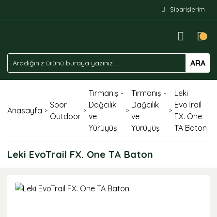
Siparişlerim
ARA
Tırmanış -
Tırmanış -
Leki
Spor
Dağcılık
Dağcılık
EvoTrail
Anasayfa
Outdoor
ve
ve
FX. One
Yürüyüş
Yürüyüş
TA Baton
Leki EvoTrail FX. One TA Baton