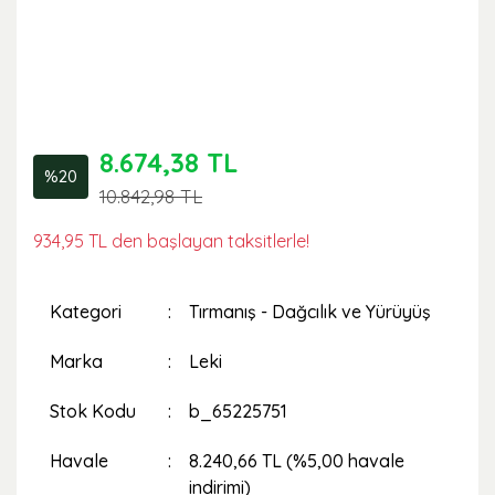
8.674,38 TL
%20
10.842,98 TL
934,95 TL den başlayan taksitlerle!
Kategori
Tırmanış - Dağcılık ve Yürüyüş
Marka
Leki
Stok Kodu
b_65225751
Havale
8.240,66 TL (%5,00 havale
indirimi)