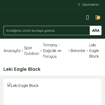
Siparişlerim
ARA
Tırmanış -
Leki
Spor
Anasayfa
Dağcılık ve
Batonlar
Eagle
Outdoor
Yürüyüş
Black
Leki Eagle Black