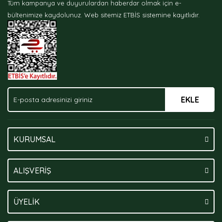
Tüm kampanya ve duyurulardan haberdar olmak için e-
Ürün bilgilerinde hatalar bulunuyor.
bültenimize kaydolunuz.
Web sitemiz ETBİS sistemine kayıtlıdır.
Ürün fiyatı diğer sitelerden daha pahalı.
Bu ürüne benzer farklı alternatifler olmalı.
EKLE
Gönder
KURUMSAL
ALIŞVERİŞ
ÜYELİK