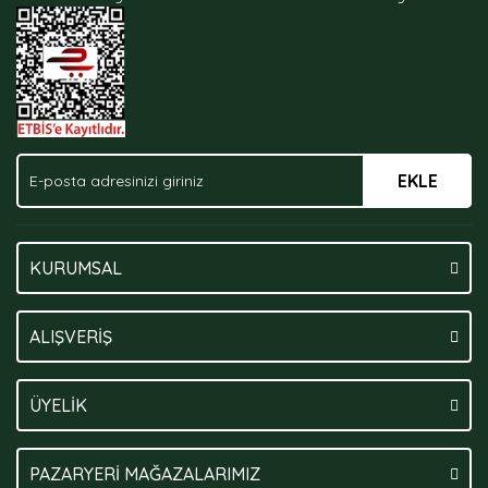
Ürün fiyatı diğer sitelerden daha pahalı.
Bu ürüne benzer farklı alternatifler olmalı.
EKLE
Gönder
KURUMSAL
ALIŞVERİŞ
ÜYELİK
PAZARYERİ MAĞAZALARIMIZ