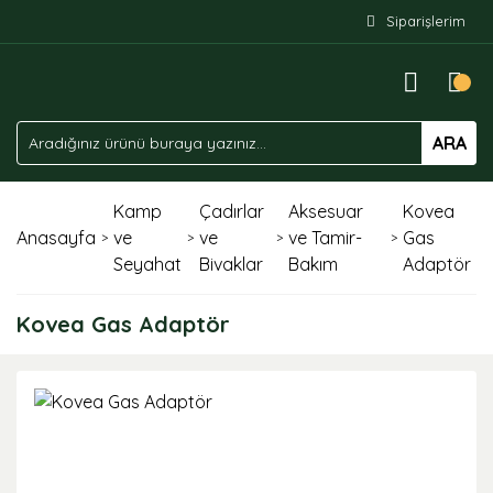
Siparişlerim
ARA
Kamp
Çadırlar
Aksesuar
Kovea
Anasayfa
ve
ve
ve Tamir-
Gas
Seyahat
Bivaklar
Bakım
Adaptör
Kovea Gas Adaptör