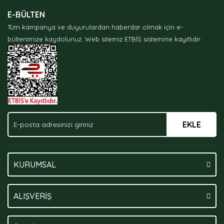
Ürün resmi kalitesiz, bozuk veya görüntülenemiyor.
E-BÜLTEN
Ürün açıklamasında eksik bilgiler bulunuyor.
Tüm kampanya ve duyurulardan haberdar olmak için e-
Ürün bilgilerinde hatalar bulunuyor.
bültenimize kaydolunuz.
Web sitemiz ETBİS sistemine kayıtlıdır.
Ürün fiyatı diğer sitelerden daha pahalı.
Bu ürüne benzer farklı alternatifler olmalı.
EKLE
Gönder
KURUMSAL
ALIŞVERİŞ