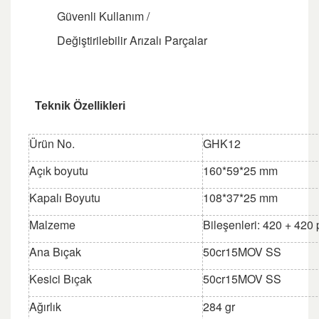
Güvenli Kullanım /
Değiştirilebilir Arızalı Parçalar
Teknik Özellikleri
Ürün No.
GHK12
Açık boyutu
160*59*25 mm
Kapalı Boyutu
108*37*25 mm
Malzeme
Bileşenleri: 420 + 420
Ana Bıçak
50cr15MOV SS
Kesici Bıçak
50cr15MOV SS
Ağırlık
284 gr