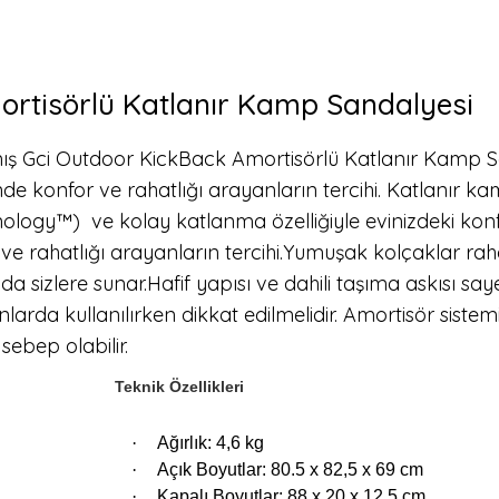
ortisörlü Katlanır Kamp Sandalyesi
şmış Gci Outdoor KickBack Amortisörlü Katlanır Kamp San
de konfor ve rahatlığı arayanların tercihi. Katlanır k
ology™) ve kolay katlanma özelliğiyle evinizdeki kon
ve rahatlığı arayanların tercihi.Yumuşak kolçaklar raha
da sizlere sunar.Hafif yapısı ve dahili taşıma askısı s
nlarda kullanılırken dikkat edilmelidir. Amortisör sist
ebep olabilir.
Teknik Özellikleri
·
Ağırlık: 4,6 kg
·
Açık Boyutlar: 80.5 x 82,5 x 69 cm
·
Kapalı Boyutlar: 88 x 20 x 12.5 cm