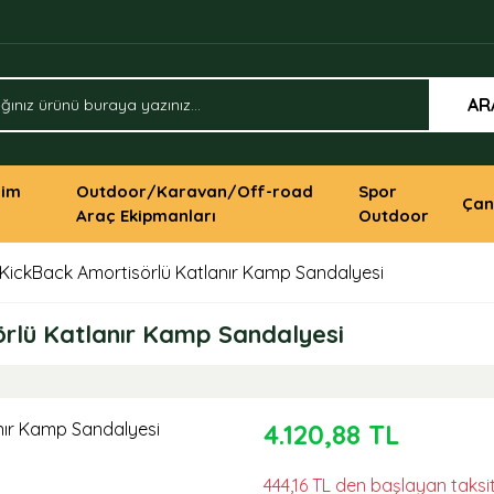
AR
yim
Outdoor/Karavan/Off-road
Spor
Çan
Araç Ekipmanları
Outdoor
KickBack Amortisörlü Katlanır Kamp Sandalyesi
rlü Katlanır Kamp Sandalyesi
4.120,88 TL
444,16 TL den başlayan taksit