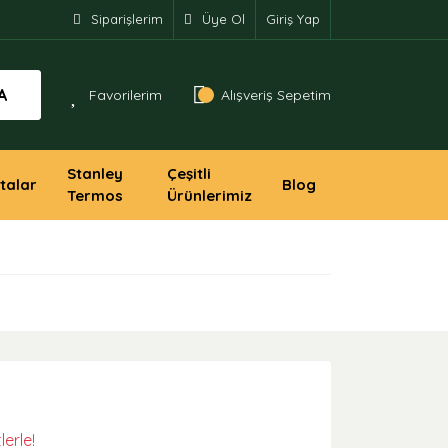
Siparişlerim
Üye Ol
Giriş Yap
A
Favorilerim
Alışveriş Sepetim
Stanley
Çeşitli
talar
Blog
Termos
Ürünlerimiz
lerle!