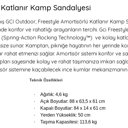
ü Katlanır Kamp Sandalyesi
mış GCI Outdoor, Freestyle Amortisörlü Katlanır Kamp Sa
de konfor ve rahatlığı arayanların tercihi. Gci Freest
temi (Spring-Action Rocking Technology™) ve kolay 
a size sunar. Kamptan, pikniğe hayatının her yerinde ko
lar rahat etmenizi sağlar. Amortisör sistemi konfor ve s
ulpları sayesinde kolay ve rahat taşımanıza imkan sağla
rtisör sistemine kaçabilecek ince kumlar mekanizmanın s
Teknik Özellikleri
·
Ağırlık: 4,6 kg
·
Açık Boyutlar: 88 x 63,5 x 61 cm
·
Kapalı Boyutlar: 84 x 14 x 61 cm
·
Yerden Yükseklik: 50 cm
·
Taşıma Kapasitesi: 1
13,6 kg