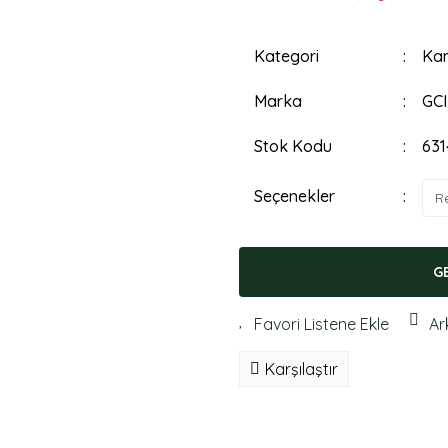
Kategori
Kam
Marka
GCI
Stok Kodu
63
Seçenekler
G
Ar
Karşılaştır