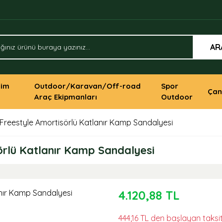
AR
yim
Outdoor/Karavan/Off-road
Spor
Çan
Araç Ekipmanları
Outdoor
Freestyle Amortisörlü Katlanır Kamp Sandalyesi
örlü Katlanır Kamp Sandalyesi
4.120,88 TL
444,16 TL den başlayan taksit