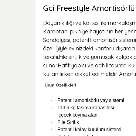
Gci Freestyle Amortisörl
Dayanıklılığı ve kalitesi ile markalaş
Kamptan, pikniğe hayatının her yerin
Sandalyesi, patentli amortisör sis
özelliğiyle evinizdeki konforu dışard
tercihi.File sırtlık ve yumuşak kolçak
sunar.Hafif yapısı ve dahili taşıma k
kullanılırken dikkat edilmelidir. Amo
Ürün Özellikleri
·
Patentli amortisörlü yay sistemi
·
113,6 kg taşıma kapasitesi
·
İçecek koyma alanı
·
File Sırtlık
·
Patentli kolay kurulum sistemi