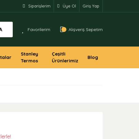
Siparişlerim
Üye Ol
Giriş Yap
A
Favorilerim
Alışveriş Sepetim
Stanley
Çeşitli
talar
Blog
Termos
Ürünlerimiz
lerle!