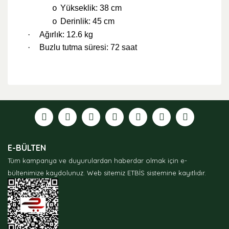
Yükseklik: 38 cm
o
Derinlik: 45 cm
o
·
Ağırlık: 12.6 kg
·
Buzlu tutma süresi: 72 saat
Bu ürünün fiyat bilgisi, resim, ürün açıklamalarında ve
diğer konularda yetersiz gördüğünüz noktaları öneri
formunu kullanarak tarafımıza iletebilirsiniz.
Görüş ve önerileriniz için teşekkür ederiz.
Ürün resmi kalitesiz, bozuk veya görüntülenemiyor.
E-BÜLTEN
Ürün açıklamasında eksik bilgiler bulunuyor.
Tüm kampanya ve duyurulardan haberdar olmak için e-
Ürün bilgilerinde hatalar bulunuyor.
bültenimize kaydolunuz.
Web sitemiz ETBİS sistemine kayıtlıdır.
Ürün fiyatı diğer sitelerden daha pahalı.
Bu ürüne benzer farklı alternatifler olmalı.