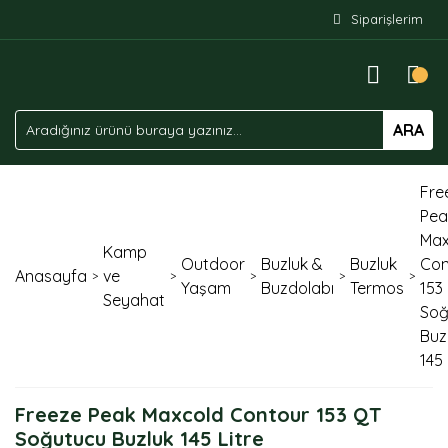
Siparişlerim
ARA
Fre
Pea
Max
Kamp
Outdoor
Buzluk &
Buzluk
Con
Anasayfa
ve
Yaşam
Buzdolabı
Termos
153
Seyahat
Soğ
Buz
145 
Freeze Peak Maxcold Contour 153 QT
Soğutucu Buzluk 145 Litre