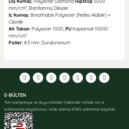
Dış Kumaş:
Polyester Diamond
Ripstop
5000
mm/cm², Bantlanmış Dikişler
İç Kumaş:
Breathable Polyester (Nefes Alabilir) +
Cibinlik
Alt Taban:
Polyester 100D,
PU
Kaplamalı 10000
mm/cm²
Poller:
8.5 mm. Duraluminium
Bu ürünün fiyat bilgisi, resim, ürün açıklamalarında ve
diğer konularda yetersiz gördüğünüz noktaları öneri
formunu kullanarak tarafımıza iletebilirsiniz.
Görüş ve önerileriniz için teşekkür ederiz.
Ürün resmi kalitesiz, bozuk veya görüntülenemiyor.
E-BÜLTEN
Ürün açıklamasında eksik bilgiler bulunuyor.
Tüm kampanya ve duyurulardan haberdar olmak için e-
Ürün bilgilerinde hatalar bulunuyor.
bültenimize kaydolunuz.
Web sitemiz ETBİS sistemine kayıtlıdır.
Ürün fiyatı diğer sitelerden daha pahalı.
Bu ürüne benzer farklı alternatifler olmalı.