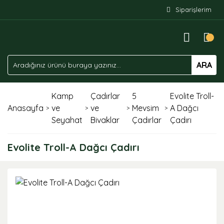
Siparişlerim
ARA
Kamp
Çadırlar
5
Evolite Troll-
Anasayfa
ve
ve
Mevsim
A Dağcı
Seyahat
Bivaklar
Çadırlar
Çadırı
Evolite Troll-A Dağcı Çadırı