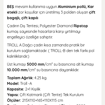
BEŞ
mevsim kullanıma uygun
Aluminium pollü, Kar
etekli
zor koşullar için üretilmiş 3 polden oluşan
çift
bagajlı, çift kapılı
Çadırın Dış Tentesi, Polyester Diamond
Ripstop
kumaş sayesinde hasarlara karşı yırtılmayı
engelleyici özelliğe sahiptir.
TROLL A Dağcı çadırı kısa zamanda pratik bir
kurulum sağlamaktadır. ( TROLL-B den tek farkı pol
kalınlıklarıdır.)
Üst kumaşı
5000 mm
/cm² su basıncına alt kumaşı
10.000 mm
/cm² su basıncına dayanıklıdır.
Toplam Ağırlık:
4.25 kg.
Model:
Troll -A
Kapasite:
2+1 Kişilik
Yapısı:
Çift Katmanlı (Çift Tente) Tek Kurulum
Ölçüler:
215X110+165+110X115 cm