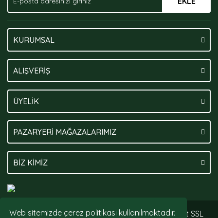
EKLE
Gönder
KURUMSAL
ALIŞVERİŞ
ÜYELİK
PAZARYERİ MAĞAZALARIMIZ
BİZ KİMİZ
Web sitemizde çerez politikası kullanılmaktadır.
© Tüm hakları saklıdır. Kredi kartı bilgileriniz 256bit SSL