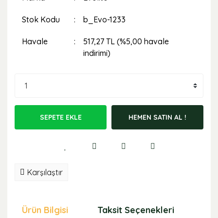
Stok Kodu
b_Evo-1233
Havale
517,27 TL (%5,00 havale
indirimi)
SEPETE EKLE
HEMEN SATIN AL !
Karşılaştır
Ürün Bilgisi
Taksit Seçenekleri
Öne