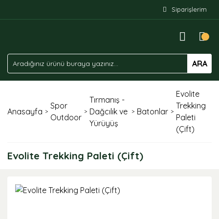
Siparişlerim
ARA
Evolite
Tırmanış -
Spor
Trekking
Anasayfa
Dağcılık ve
Batonlar
Outdoor
Paleti
Yürüyüş
(Çift)
Evolite Trekking Paleti (Çift)