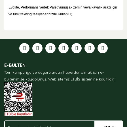
Evolite, Performans yedek Palet yumuşak zemin veya kayalık arazi için
ve tüm trekking faaliyetlerinizde Kullanılır,
Bu ürünün fiyat bilgisi, resim, ürün açıklamalarında ve
diğer konularda yetersiz gördüğünüz noktaları öneri
formunu kullanarak tarafımıza iletebilirsiniz.
Görüş ve önerileriniz için teşekkür ederiz.
Ürün resmi kalitesiz, bozuk veya görüntülenemiyor.
E-BÜLTEN
Ürün açıklamasında eksik bilgiler bulunuyor.
Tüm kampanya ve duyurulardan haberdar olmak için e-
Ürün bilgilerinde hatalar bulunuyor.
bültenimize kaydolunuz.
Web sitemiz ETBİS sistemine kayıtlıdır.
Ürün fiyatı diğer sitelerden daha pahalı.
Bu ürüne benzer farklı alternatifler olmalı.