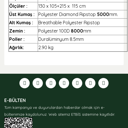
Ölçüler :
130 x 105+215 x 115 cm
Üst Kumaş :
Polyester Diamond Ripstop
5000
mm.
Alt Kumaş :
Breathable Polyester Ripstop
Zemin :
Polyester 100D
8000
mm
Poller :
Duralüminyum 8.5mm
Ağırlık:
2.90 kg
Bu ürünün fiyat bilgisi, resim, ürün açıklamalarında ve
diğer konularda yetersiz gördüğünüz noktaları öneri
formunu kullanarak tarafımıza iletebilirsiniz.
Görüş ve önerileriniz için teşekkür ederiz.
Ürün resmi kalitesiz, bozuk veya görüntülenemiyor.
E-BÜLTEN
Ürün açıklamasında eksik bilgiler bulunuyor.
Tüm kampanya ve duyurulardan haberdar olmak için e-
Ürün bilgilerinde hatalar bulunuyor.
bültenimize kaydolunuz.
Web sitemiz ETBİS sistemine kayıtlıdır.
Ürün fiyatı diğer sitelerden daha pahalı.
Bu ürüne benzer farklı alternatifler olmalı.