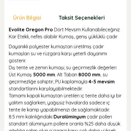
Ürün Bilgisi
Taksit Seçenekleri
Öne
Evolite Oregon Pro
Dört Mevsim Kullanabileceğiniz
Kar Etekli, nefes alabilir Kumaş, geniş yüklüklü çadır
Dayanıklı polyester kumaştan üretilmiş çadır
kumaşları su ve rüzgara karşı yeterli dayanımı
gösterir.
Dış tente ve zemin kumaşı; su geçirmezlik değerleri
Üst Kumaş
5000 mm
. Alt Taban
8000 mm.
su
geçirmezliğe sahiptir, PU kaplamayla
4-5 mevsim
standartlarını karşılayabilmektedir.
Tamamı kapalı kumaştan üretilen iç tente daha iyi bir
yalıtım sağlarken, yağışsız havalarda sadece iç
tente ile kamp yapabilmenizi de sağlamaktadır.
8.5 mm kalınlığındaki
Duralüminyum
çadır polleri
standart alüminyum pollere oranla %25 daha düşük
ağırlığa sahip olup rüzgara karşı çok daha yüksek