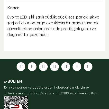
Kısaca
Evolite LED ışıklı şarjlı düdük; güçlü ses, parlak ışık ve
şarj edilebilir batarya özelliklerini bir arada sunarak
güvenlik ekipmanları arasında pratik, çok yönlü ve
dayanıklı bir çözümdür.
Bu ürünün fiyat bilgisi, resim, ürün açıklamalarında ve
diğer konularda yetersiz gördüğünüz noktaları öneri
formunu kullanarak tarafımıza iletebilirsiniz.
Görüş ve önerileriniz için teşekkür ederiz.
Ürün resmi kalitesiz, bozuk veya görüntülenemiyor.
E-BÜLTEN
Ürün açıklamasında eksik bilgiler bulunuyor.
Tüm kampanya ve duyurulardan haberdar olmak için e-
Ürün bilgilerinde hatalar bulunuyor.
bültenimize kaydolunuz.
Web sitemiz ETBİS sistemine kayıtlıdır.
Ürün fiyatı diğer sitelerden daha pahalı.
Bu ürüne benzer farklı alternatifler olmalı.