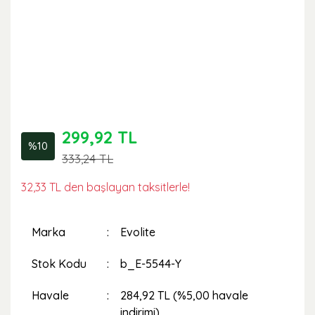
299,92 TL
%10
333,24 TL
32,33 TL den başlayan taksitlerle!
Marka
Evolite
Stok Kodu
b_E-5544-Y
Havale
284,92 TL (%5,00 havale
indirimi)