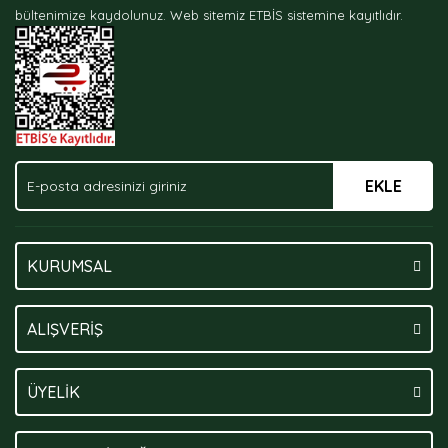
bültenimize kaydolunuz.
Web sitemiz ETBİS sistemine kayıtlıdır.
Ürün fiyatı diğer sitelerden daha pahalı.
Bu ürüne benzer farklı alternatifler olmalı.
EKLE
Gönder
KURUMSAL
ALIŞVERİŞ
ÜYELİK