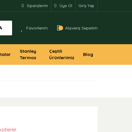
Siparişlerim
Üye Ol
Giriş Yap
A
Favorilerim
Alışveriş Sepetim
Stanley
Çeşitli
talar
Blog
Termos
Ürünlerimiz
itlerle!