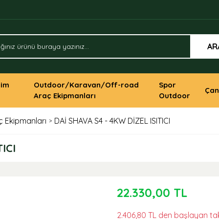
AR
yim
Outdoor/Karavan/Off-road
Spor
Çan
Araç Ekipmanları
Outdoor
 Ekipmanları
DAİ SHAVA S4 - 4KW DİZEL ISITICI
ICI
22.330,00 TL
2.406,80 TL den başlayan taks