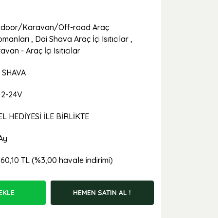
door/Karavan/Off-road Araç
pmanları
,
Dai Shava Araç İçi Isıtıcılar
,
van - Araç İçi Isıtıcılar
 SHAVA
12-24V
L HEDİYESİ İLE BİRLİKTE
Ay
660,10 TL (%3,00 havale indirimi)
EKLE
HEMEN SATIN AL !