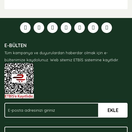
Bu ürünün fiyat bilgisi, resim, ürün açıklamalarında ve
diğer konularda yetersiz gördüğünüz noktaları öneri
formunu kullanarak tarafımıza iletebilirsiniz.
Görüş ve önerileriniz için teşekkür ederiz.
Ürün resmi kalitesiz, bozuk veya görüntülenemiyor.
E-BÜLTEN
Ürün açıklamasında eksik bilgiler bulunuyor.
Tüm kampanya ve duyurulardan haberdar olmak için e-
Ürün bilgilerinde hatalar bulunuyor.
bültenimize kaydolunuz.
Web sitemiz ETBİS sistemine kayıtlıdır.
Ürün fiyatı diğer sitelerden daha pahalı.
Bu ürüne benzer farklı alternatifler olmalı.
EKLE
Gönder