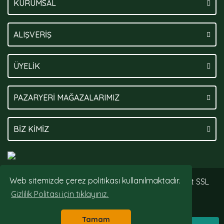
KURUMSAL
ALIŞVERİŞ
ÜYELİK
PAZARYERİ MAĞAZALARIMIZ
BİZ KİMİZ
Web sitemizde çerez politikası kullanılmaktadır.
© Tüm hakları saklıdır. Kredi kartı bilgileriniz 256bit SSL
sertifikası ile korunmaktadır.
Gizlilik Politası için tıklayınız.
Tamam