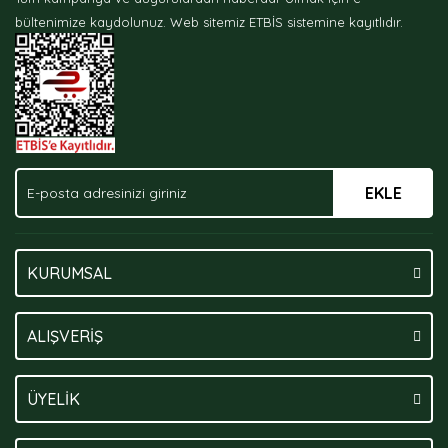
Ürün bilgilerinde hatalar bulunuyor.
bültenimize kaydolunuz.
Web sitemiz ETBİS sistemine kayıtlıdır.
Ürün fiyatı diğer sitelerden daha pahalı.
Bu ürüne benzer farklı alternatifler olmalı.
EKLE
Gönder
KURUMSAL
ALIŞVERİŞ
ÜYELİK