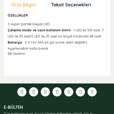
Ürün Bilgisi
Taksit Seçenekleri
Öne
ÖZELLİKLER
5 süper parlak beyaz LED
Çalışma modu ve uzun kullanım ömrü:
1 LED ile 100 saat, 3
LED ile 35 saat,5 LED ile 25 saat ve sinyal modunda 68 saat
Batarya:
3 X 1.5V AAA pil (pil ürüne dahil değildir)
Ayarlanabilir kafa bandı
Şık tasarım
Bu ürünün fiyat bilgisi, resim, ürün açıklamalarında ve
diğer konularda yetersiz gördüğünüz noktaları öneri
formunu kullanarak tarafımıza iletebilirsiniz.
Görüş ve önerileriniz için teşekkür ederiz.
Ürün resmi kalitesiz, bozuk veya görüntülenemiyor.
E-BÜLTEN
Ürün açıklamasında eksik bilgiler bulunuyor.
Tüm kampanya ve duyurulardan haberdar olmak için e-