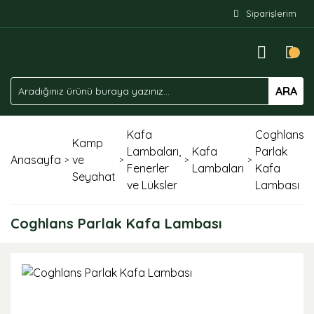
Siparişlerim
ARA
Kafa
Coghlans
Kamp
Lambaları,
Kafa
Parlak
Anasayfa
ve
Fenerler
Lambaları
Kafa
Seyahat
ve Lüksler
Lambası
Coghlans Parlak Kafa Lambası