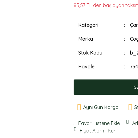
85,57 TL den başlayan taksitl
Kategori
Çan
Marka
Cog
Stok Kodu
b_
Havale
754
G
Aynı Gün Kargo
S
Ar
Fiyat Alarmı Kur