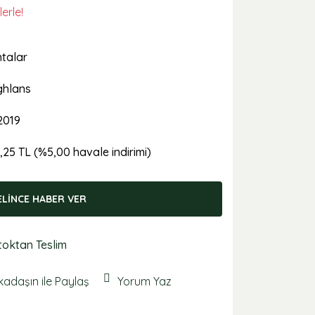
erle!
talar
hlans
2019
,25 TL (%5,00 havale indirimi)
ELİNCE HABER VER
toktan Teslim
kadaşın ile Paylaş
Yorum Yaz