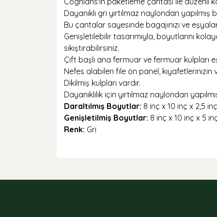
Coghlans'ın paketleme çantası ile düzenli k
Dayanıklı gri yırtılmaz naylondan yapılmış 
Bu çantalar sayesinde bagajınızı ve eşyaları
Genişletilebilir tasarımıyla, boyutlarını kol
sıkıştırabilirsiniz.
Çift başlı ana fermuar ve fermuar kulpları e
Nefes alabilen file ön panel, kıyafetlerinizin
Dikilmiş kulpları vardır.
Dayanıklılık için yırtılmaz naylondan yapılmış
Daraltılmış Boyutlar:
8 inç x 10 inç x 2,5 i
Genişletilmiş Boyutlar:
8 inç x 10 inç x 5 i
Renk:
Gri
Bu ürünün fiyat bilgisi, resim, ürün açıklamaları
Görüş ve önerileriniz için teşekkür ederiz.
Ürün resmi kalitesiz, bozuk veya görüntülenemiyor
Ürün açıklamasında eksik bilgiler bulunuyor.
Ürün bilgilerinde hatalar bulunuyor.