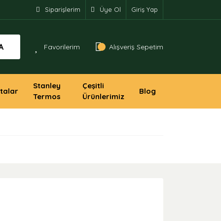
Siparişlerim
Üye Ol
Giriş Yap
A
Favorilerim
Alışveriş Sepetim
Stanley
Çeşitli
talar
Blog
Termos
Ürünlerimiz