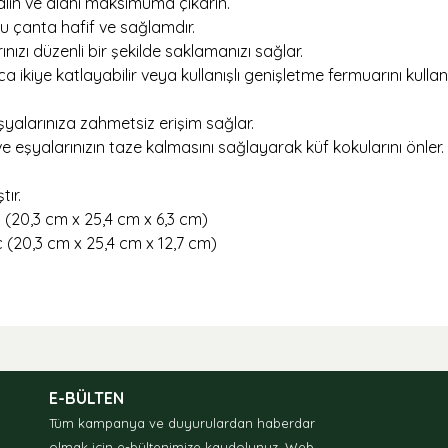
alın ve alanı maksimuma çıkarın.
bu çanta hafif ve sağlamdır.
nızı düzenli bir şekilde saklamanızı sağlar.
ayca ikiye katlayabilir veya kullanışlı genişletme fermuarını kul
şyalarınıza zahmetsiz erişim sağlar.
 ve eşyalarınızın taze kalmasını sağlayarak küf kokularını önler.
tır.
nç (20,3 cm x 25,4 cm x 6,3 cm)
nç (20,3 cm x 25,4 cm x 12,7 cm)
nda ve diğer konularda yetersiz gördüğünüz noktaları öneri formunu kullan
.
E-BÜLTEN
Tüm kampanya ve duyurulardan haberdar
olmak için e-bültenimize kaydolunuz.
Web