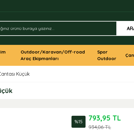
AR
yim
Outdoor/Karavan/Off-road
Spor
Çan
Araç Ekipmanları
Outdoor
Çantası Küçük
üçük
793,95 TL
%15
934,06 TL