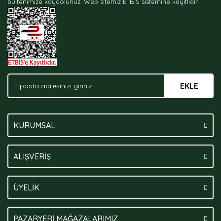
bültenimize kaydolunuz.
Web sitemiz ETBİS sistemine kayıtlıdır.
Ürün fiyatı diğer sitelerden daha pahalı.
Bu ürüne benzer farklı alternatifler olmalı.
EKLE
Gönder
KURUMSAL
ALIŞVERİŞ
ÜYELİK
PAZARYERİ MAĞAZALARIMIZ