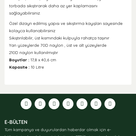
torbada sıkıştırarak daha az yer kaplamasını
sağlayabilirsiniz.
Özel dizayn edilmiş yapısı ve sıkıştırma kayışları sayesinde
kolayca kullanabilirsiniz
Sıkıştırılabilir, üst kısmındaki kulpuyla rahatça taşınır
Yan yüzeylerde 70D naylon , üst ve alt yüzeylerde
210D naylon kullanılmıştır
Boyutlar :
17,8 x 40,6
cm
Kapasite :
10 Litre
Bu ürünün fiyat bilgisi, resim, ürün açıklamalarında ve
diğer konularda yetersiz gördüğünüz noktaları öneri
formunu kullanarak tarafımıza iletebilirsiniz.
Görüş ve önerileriniz için teşekkür ederiz.
Ürün resmi kalitesiz, bozuk veya görüntülenemiyor.
E-BÜLTEN
Ürün açıklamasında eksik bilgiler bulunuyor.
Tüm kampanya ve duyurulardan haberdar olmak için e-
Ürün bilgilerinde hatalar bulunuyor.