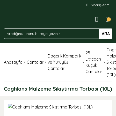
Siparişlerim
ARA
Cogh
25
Dağcılık,Kampçılık
Mal
Litreden
Anasayfa
Çantalar
ve Yürüyüş
Sıkış
Küçük
Çantaları
Torb
Çantalar
(10L)
Coghlans Malzeme Sıkıştırma Torbası (10L)