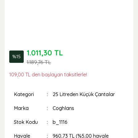
1.011,30 TL
%15
1.189,76 TL
109,00 TL den başlayan taksitlerle!
Kategori
25 Litreden Küçük Çantalar
Marka
Coghlans
Stok Kodu
b_1116
Havale
960,73 TL (%5,00 havale