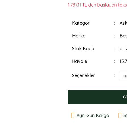
1.787,11 TL den başlayan taksi
Kategori
Ask
Marka
Bes
Stok Kodu
b_
Havale
15.
Seçenekler
G
Aynı Gün Kargo
S