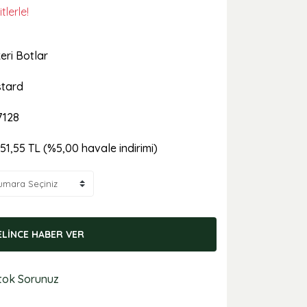
tlerle!
eri Botlar
tard
7128
751,55 TL (%5,00 havale indirimi)
ELİNCE HABER VER
tok Sorunuz