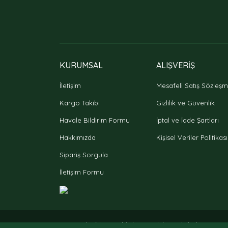
KURUMSAL
ALIŞVERİŞ
İletişim
Mesafeli Satış Sözleşm
Kargo Takibi
Gizlilik ve Güvenlik
Havale Bildirim Formu
İptal ve İade Şartları
Hakkımızda
Kişisel Veriler Politikası
Sipariş Sorgula
İletişim Formu
© Tüm hakları saklıdır. Kredi kartı bilgileriniz 2