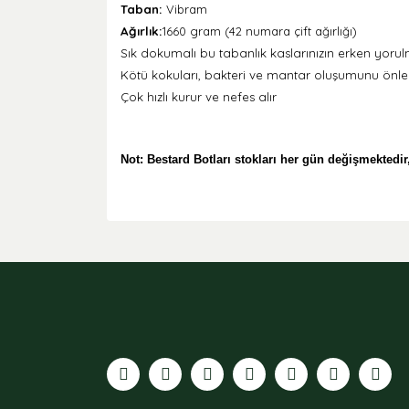
Taban:
Vibram
Ağırlık:
1660 gram (42 numara çift ağırlığı)
Sık dokumalı bu tabanlık kaslarınızın erken yorul
Kötü kokuları, bakteri ve mantar oluşumunu önley
Çok hızlı kurur ve nefes alır
Not: Bestard Botları stokları her gün değişmektedir
Bu ürünün fiyat bilgisi, resim, ürün açıklamaları
Görüş ve önerileriniz için teşekkür ederiz.
Ürün resmi kalitesiz, bozuk veya görüntülenemiyor
Ürün açıklamasında eksik bilgiler bulunuyor.
Ürün bilgilerinde hatalar bulunuyor.
Ürün fiyatı diğer sitelerden daha pahalı.
Bu ürüne benzer farklı alternatifler olmalı.