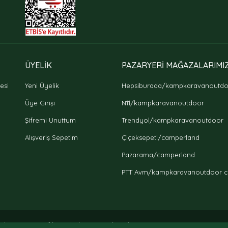
Gönder
ÜYELİK
PAZARYERİ MAĞAZALARIMI
esi
Yeni Üyelik
Hepsiburada/kampkaravanoutd
Üye Girişi
N11/kampkaravanoutdoor
Şifremi Unuttum
Trendyol/kampkaravanoutdoor
Alışveriş Sepetim
Çiçeksepeti/camperland
Pazarama/camperland
PTT Avm/kampkaravanoutdoor c
56bit SSL sertifikası ile korunmaktadır.