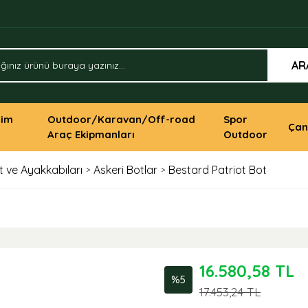
AR
yim
Outdoor/Karavan/Off-road
Spor
Çan
Araç Ekipmanları
Outdoor
 ve Ayakkabıları
Askeri Botlar
Bestard Patriot Bot
16.580,58 TL
%5
17.453,24 TL