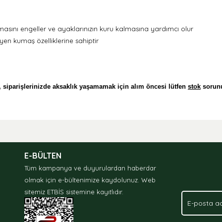
masını engeller ve ayaklarınızın kuru kalmasına yardımcı olur
en kumaş özelliklerine sahiptir
, siparişlerinizde aksaklık yaşamamak için alım öncesi l
ütfen
stok
sorun
nda ve diğer konularda yetersiz gördüğünüz noktaları öneri formunu kullan
.
E-BÜLTEN
Tüm kampanya ve duyurulardan haberdar
olmak için e-bültenimize kaydolunuz.
Web
sitemiz ETBİS sistemine kayıtlıdır.