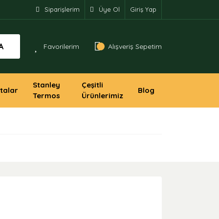
Siparişlerim
Üye Ol
Giriş Yap
A
Favorilerim
Alışveriş Sepetim
Stanley
Çeşitli
talar
Blog
Termos
Ürünlerimiz