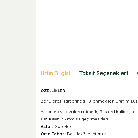
Ürün Bilgisi
Taksit Seçenekleri
ÖZELLİKLER
Zorlu arazi şartlarında kullanmak için üretilmiş,u
Askerlere ve avcılara yönelik, Bestard
kalitesi, t
Üst Kısım:
2,5 mm su geçirmez deri
Astar:
Gore-tex
Orta Taban:
Bestflex 3, Anatomik