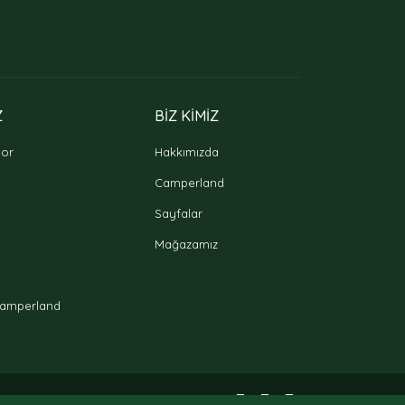
Z
BİZ KİMİZ
oor
Hakkımızda
Camperland
Sayfalar
Mağazamız
amperland