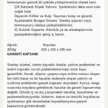
termosunuzu güvenli bir şekilde yerleştirmenize olanak tanır.
Çift Katmanlı Köpük Yalıtımı: İçeriklerinizi daha uzun süre
soğuk tutar.
Dayanıklı Kilitler ve Kulp: Taşıması kolay ve güvenli.
Ayarlanabilir Bungee Sistemi: Stanley şişenizi veya
termosunuzu rahatça yerleştirebilirsiniz.
21 Kutuluk Kapasite: Ailenizle ya da arkadaşlarınızla
paylaşabileceğiniz geniş iç hacim.
Ağırlık: Boyutlar:
3010g 425 x 325 x 285 mm
GARANTİ KAPSAMI
Stanley ürünleri, üretim kaynaklı hatalar, yalıtım problemleri ve
üretim kaynaklı sızıntı problemlerine karşı ömür boyu
garantilidir. Ancak, düşme, çarpma veya ezilme sonucu oluşan
her türlü hasar ve bu hasarlar nedeniyle oluşan yalıtım ve
sızdırma problemleri garanti kapsamı dışındadır. Ayrıca, kargo
sırasında meydana gelebilecek hasarlar da garanti kapsamında
değildir. Ürünün iç ve dış yüzeyindeki hasarlar, bozulmalar ve
paslanma/korozyonlar, kullanım, bakım ve temizlik koşullarına
uyulmaması gibi durumlardan kaynaklanıyorsa garanti
kapsamına girmemektedir.