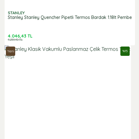
STANLEY
Stanley Stanley Quencher Pipetli Termos Bardak 1.18lt Pembe
4.046,43 TL
4.259,40 TL
Yeni
%
15