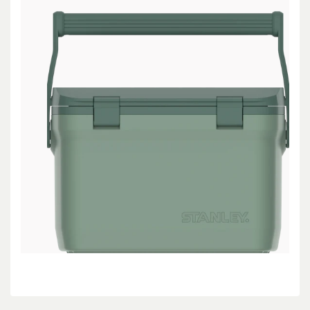
Bu ürünün fiyat bilgisi, resim, ürün açıklamalarında ve
diğer konularda yetersiz gördüğünüz noktaları öneri