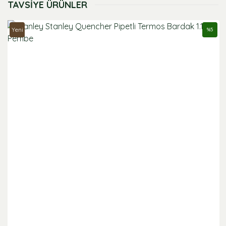
TAVSİYE ÜRÜNLER
formunu kullanarak tarafımıza iletebilirsiniz.
Görüş ve önerileriniz için teşekkür ederiz.
Yeni
%
5
Ürün resmi kalitesiz, bozuk veya görüntülenemiyor.
Ürün açıklamasında eksik bilgiler bulunuyor.
Ürün bilgilerinde hatalar bulunuyor.
Ürün fiyatı diğer sitelerden daha pahalı.
Bu ürüne benzer farklı alternatifler olmalı.
Gönder