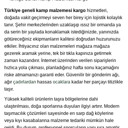
Türkiye geneli kamp malzemesi kargo
hizmetleri,
doğada vakit geçirmeyi seven her birey için lojistik kolaylık
tanır. Şehir merkezlerinden uzaklaşıp ıssız bir ormanda ya
da serin bir yaylada konaklamak istediğinizde, yanınızda
götüreceğiniz ekipmanların kalitesi doğrudan huzurunuzu
etkiler. İhtiyacınız olan malzemeleri mağaza mağaza
gezerek aramak yerine, tek bir tıkla kapınıza getirmek
zaman kazandırır. İnternet üzerinden verilen siparişlerin
hızlıca yola çıkması, planladığınız hafta sonu kaçamağını
riske atmamanızı garanti eder. Güvenilir bir gönderim ağı,
ağır
çadırlardan
hassas
ocaklara
kadar her parçayı titizlikle
taşır.
Yüksek kaliteli ürünlerin taşra bölgelerine dahi
ulaştırılması, doğa sporlarına duyulan ilgiyi artırır. Modern
taşımacılık çözümleri sayesinde en sarp dağ köylerine
veya kıyı kasabalarına malzeme tedariki mümkün hale
geldi. Bu durum, profesyonel sporcuların yanı sıra amatör