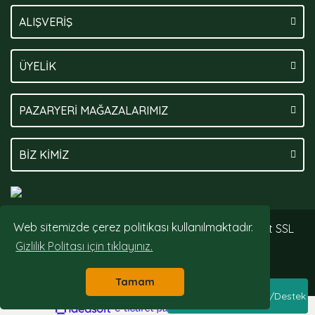
ALIŞVERİŞ
ÜYELİK
PAZARYERİ MAĞAZALARIMIZ
BİZ KİMİZ
Web sitemizde çerez politikası kullanılmaktadır.
© Tüm hakları saklıdır. Kredi kartı bilgileriniz 256bit SSL
sertifikası ile korunmaktadır.
Gizlilik Politası için tıklayınız.
Tamam
Whatsapp Sipariş/Destek
ile
ideasoft
e-