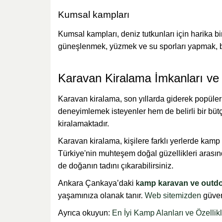
Kumsal kampları
Kumsal kampları, deniz tutkunları için harika b
güneşlenmek, yüzmek ve su sporları yapmak, bu t
Karavan Kiralama İmkanları ve 
Karavan kiralama, son yıllarda giderek popüler
deneyimlemek isteyenler hem de belirli bir bütçe
kiralamaktadır.
Karavan kiralama, kişilere farklı yerlerde kam
Türkiye'nin muhteşem doğal güzellikleri arasınd
de doğanın tadını çıkarabilirsiniz.
Ankara Çankaya’daki k
amp karavan ve outdo
yaşamınıza olanak tanır.
Web sitemizden
güvenl
Ayrıca okuyun:
En İyi Kamp Alanları ve Özellikl