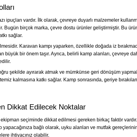
lları
 ipuçları vardır. İlk olarak, çevreye duyarlı malzemeler kullan
 Bugün birçok marka, çevre dostu ürünler geliştirmiştir. Bu ürü
tkı sağlar.
çilmesidir. Karavan kampı yaparken, özellikle doğada iz bırakmad
üyük bir önem taşır. Ayrıca, belirli kamp alanları, çevreye daha 
dilir.
 doğru şekilde ayırarak atmak ve mümkünse geri dönüşüm yapmak g
 temiz kalmasına katkı sağlar. Kamp sonrasında, geriye bırakıl
n Dikkat Edilecek Noktalar
kipman seçiminde dikkat edilmesi gereken birkaç faktör vardır.
yapacağınıza bağlı olarak, uyku alanları ve mutfak gereçlerinin ç
re ihtiyacınız olabilir.