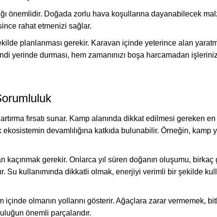
lılığı önemlidir. Doğada zorlu hava koşullarına dayanabilecek 
ince rahat etmenizi sağlar.
ekilde planlanması gerekir. Karavan içinde yeterince alan yaratm
 kendi yerinde durması, hem zamanınızı boşa harcamadan işlerini
orumluluk
i artırma fırsatı sunar. Kamp alanında dikkat edilmesi gereken e
rek ekosistemin devamlılığına katkıda bulunabilir. Örneğin, kam
dan kaçınmak gerekir. Onlarca yıl süren doğanın oluşumu, birka
r. Su kullanımında dikkatli olmak, enerjiyi verimli bir şekilde k
içinde olmanın yollarını gösterir. Ağaçlara zarar vermemek, b
uğun önemli parçalarıdır.