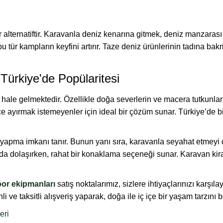
ir alternatiftir. Karavanla deniz kenarına gitmek, deniz manzaras
ür kampların keyfini artırır. Taze deniz ürünlerinin tadına bakm
Türkiye'de Popülaritesi
 hale gelmektedir. Özellikle doğa severlerin ve macera tutkunlar
 ayırmak istemeyenler için ideal bir çözüm sunar. Türkiye’de birç
p yapma imkanı tanır. Bunun yanı sıra, karavanla seyahat etmeyi 
a dolaşırken, rahat bir konaklama seçeneği sunar. Karavan kiral
or ekipmanları
satış noktalarımız, sizlere ihtiyaçlarınızı karş
i ve taksitli alışveriş yaparak, doğa ile iç içe bir yaşam tarzını 
eri