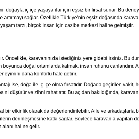
doğayla iç içe yaşayanlar için eşsiz bir fırsat sunar. Bu dene
de artırmayı sağlar. Özellikle Türkiye’nin eşsiz doğasında karav
 yaşam tarzı, birçok insan için cazibe merkezi haline gelmiştir.
 Öncelikle, karavanınızla istediğiniz yere gidebilirsiniz. Bu du
n boyunca doğal ortamlarda kalmak, insan ruhunu canlandırır. Ay
eneyimini daha konforlu hale getirir.
ajı ise, doğa ile iç içe olma fırsatıdır. Doğada geçirilen vakit
sini düşürür ve zihni rahatlatır. Bu açıdan bakıldığında, karavan
 bir etkinlik olarak da değerlendirilebilir. Aile ve arkadaşlarla bir
işkilerin derinleşmesine katkı sağlar. Böylece karavanla yapılan d
alanı haline gelir.