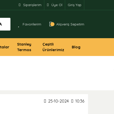
Siparişlerim
Üye Ol
Giriş Yap
A
Favorilerim
Alışveriş Sepetim
Stanley
Çeşitli
talar
Blog
Termos
Ürünlerimiz
25-10-2024
10:36