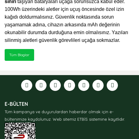
sınırı
taşıyan bataryaları uçağa sorunsuzca kabul eder.
100Wh üzerindeki aletler için uçuş öncesinde özel izin
kağıdı doldurmalısınız. Güvenlik noktasında sorun
yaşamamak adına, cihazın arkasında mAh değerinin
okunabilir durumda durduğuna emin olmalısınız. Yazıları
silinmiş aletleri güvenlik görevlileri uçağa sokmazlar.
Tüm Bloglar
E-BÜLTEN
Tüm kampanya ve duyurulardan haberdar olmak için e-
bültenimize kaydolunuz.
Web sitemiz ETBİS sistemine kayıtlıdır.