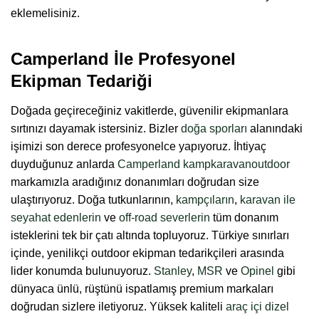
eklemelisiniz.
Camperland İle Profesyonel
Ekipman Tedariği
Doğada geçireceğiniz vakitlerde, güvenilir ekipmanlara
sırtınızı dayamak istersiniz. Bizler
doğa sporları
alanındaki
işimizi son derece profesyonelce yapıyoruz. İhtiyaç
duyduğunuz anlarda
Camperland kampkaravanoutdoor
markamızla aradığınız donanımları doğrudan size
ulaştırıyoruz. Doğa tutkunlarının,
kampçıların
,
karavan ile
seyahat edenlerin
ve
off-road severlerin
tüm donanım
isteklerini tek bir çatı altında topluyoruz. Türkiye sınırları
içinde, yenilikçi outdoor ekipman tedarikçileri arasında
lider konumda bulunuyoruz.
Stanley
,
MSR
ve
Opinel
gibi
dünyaca ünlü, rüştünü ispatlamış premium markaları
doğrudan sizlere iletiyoruz. Yüksek kaliteli
araç içi dizel