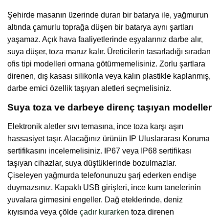
Şehirde masanın üzerinde duran bir batarya ile, yağmurun
altında çamurlu toprağa düşen bir batarya aynı şartları
yaşamaz. Açık hava faaliyetlerinde eşyalarınız darbe alır,
suya düşer, toza maruz kalır. Üreticilerin tasarladığı sıradan
ofis tipi modelleri ormana götürmemelisiniz. Zorlu şartlara
direnen, dış kasası silikonla veya kalın plastikle kaplanmış,
darbe emici özellik taşıyan aletleri seçmelisiniz.
Suya toza ve darbeye direnç taşıyan modeller
Elektronik aletler sıvı temasına, ince toza karşı aşırı
hassasiyet taşır. Alacağınız ürünün IP Uluslararası Koruma
sertifikasını incelemelisiniz. IP67 veya IP68 sertifikası
taşıyan cihazlar, suya düştüklerinde bozulmazlar.
Çiseleyen yağmurda telefonunuzu şarj ederken endişe
duymazsınız. Kapaklı USB girişleri, ince kum tanelerinin
yuvalara girmesini engeller. Dağ eteklerinde, deniz
kıyısında veya çölde
çadır kurarken
toza direnen