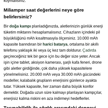
koymalısınız.
Miliamper saat değerlerini neye göre
belirlersiniz?
Bir
doğa kampı
planladığınızda, aletlerinizin günlük enerji
tüketim miktarını hesaplamalısınız. Cihazların içindeki pil
büyüklüğünü mAh kısaltmasıyla ölçersiniz. 10.000 mAh
kapasite barındıran bir
harici batarya
, ortalama bir akıllı
telefonu yaklaşık iki veya üç kez tam doldurur.
Çadırda
geçireceğiniz tek bir gece için bu değer size yeter. Ancak
işin içine tablet, aksiyon kamerası, şarjlı kafa feneri, drone
gibi aletler girdiğinde, çok daha yüksek kapasitelere
yönelmelisiniz. 20.000 mAh veya 30.000 mAh gücündeki
modeller, kalabalık grupların enerjisini günlerce ayakta
tutar. Yüksek kapasite, her zaman daha büyük konfor
demektir. Doğada uzun süre kalmayı planlayan kampçılar,
enerjisiz kalma riskini en aza indirmeyi hedeflerler.
Taşınabilirlik ile ağırlık arasındaki dengeyi