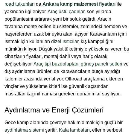
road tutkunları
da
Ankara kamp malzemesi fiyatları
ile
yakından ilgileniyor.
Araç üstü çadırlar
, son yıllarda
popülaritesini artırarak yeni bir soluk getirdi. Aracın
tavanına monte edilen bu sistemler, zemindeki nemden ve
haşerelerden uzak bir uyku alanı açıyor.
Karavanların içini
ısıtmak için kullanılan
dizel ısıtıcılar
, kış kampçılığını
mümkün kılıyor. Düşük yakıt tüketimiyle yüksek ısı veren bu
cihazların fiyatları, montaj dahil veya hariç olarak
değişebiliyor.
Araç tipi buzdolapları
,
güneş paneli setleri
ve
dış aydınlatma ürünleri de karavancıların bütçe ayırdığı
kalemler arasında yer alıyor. Off-road araçlarına eklenen
vinçler ve yükseltme kitleri ise güvenlik açısından
masraftan kaçınılmaması gereken donanımlar sayılıyor.
Aydınlatma ve Enerji Çözümleri
Gece kamp alanında çevreye hakim olmak için güçlü bir
aydınlatma sistemi
şarttır.
Kafa lambaları
, ellerin serbest