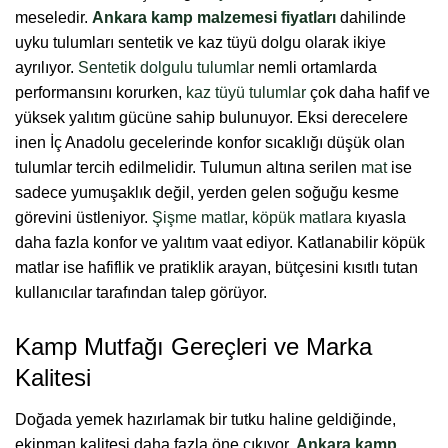
meseledir.
Ankara kamp malzemesi fiyatları
dahilinde
uyku tulumları sentetik ve kaz tüyü dolgu olarak ikiye
ayrılıyor.
Sentetik dolgulu tulumlar
nemli ortamlarda
performansını korurken,
kaz tüyü tulumlar
çok daha hafif ve
yüksek yalıtım gücüne sahip bulunuyor.
Eksi derecelere
inen İç Anadolu gecelerinde konfor sıcaklığı düşük olan
tulumlar tercih edilmelidir. Tulumun altına serilen
mat
ise
sadece yumuşaklık değil, yerden gelen soğuğu kesme
görevini üstleniyor.
Şişme matlar
,
köpük matlara
kıyasla
daha fazla konfor ve yalıtım vaat ediyor. Katlanabilir köpük
matlar ise hafiflik ve pratiklik arayan, bütçesini kısıtlı tutan
kullanıcılar tarafından talep görüyor.
Kamp Mutfağı Gereçleri ve Marka
Kalitesi
Doğada yemek hazırlamak bir tutku haline geldiğinde,
ekipman kalitesi daha fazla öne çıkıyor.
Ankara kamp