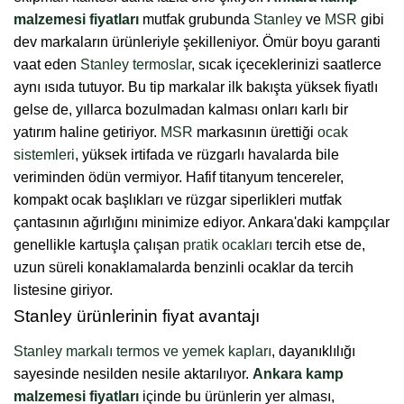
malzemesi fiyatları
mutfak grubunda
Stanley
ve
MSR
gibi
dev markaların ürünleriyle şekilleniyor. Ömür boyu garanti
vaat eden
Stanley termoslar
, sıcak içeceklerinizi saatlerce
aynı ısıda tutuyor. Bu tip markalar ilk bakışta yüksek fiyatlı
gelse de, yıllarca bozulmadan kalması onları karlı bir
yatırım haline getiriyor.
MSR
markasının ürettiği
ocak
sistemleri
, yüksek irtifada ve rüzgarlı havalarda bile
veriminden ödün vermiyor. Hafif titanyum tencereler,
kompakt ocak başlıkları ve rüzgar siperlikleri mutfak
çantasının ağırlığını minimize ediyor. Ankara'daki kampçılar
genellikle kartuşla çalışan
pratik ocakları
tercih etse de,
uzun süreli konaklamalarda benzinli ocaklar da tercih
listesine giriyor.
Stanley ürünlerinin fiyat avantajı
Stanley markalı termos ve yemek kapları
, dayanıklılığı
sayesinde nesilden nesile aktarılıyor.
Ankara kamp
malzemesi fiyatları
içinde bu ürünlerin yer alması,