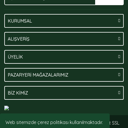
KURUMSAL
ALIŞVERİŞ
ÜYELİK
PAZARYERİ MAĞAZALARIMIZ
BİZ KİMİZ
Web sitemizde çerez politikası kullanılmaktadır.
© Tüm hakları saklıdır. Kredi kartı bilgileriniz 256bit SSL