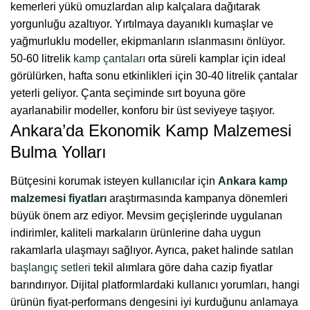
kemerleri yükü omuzlardan alıp kalçalara dağıtarak
yorgunluğu azaltıyor.
Yırtılmaya dayanıklı kumaşlar ve
yağmurluklu modeller, ekipmanların ıslanmasını önlüyor.
50-60 litrelik
kamp çantaları
orta süreli kamplar için ideal
görülürken, hafta sonu etkinlikleri için 30-40 litrelik çantalar
yeterli geliyor. Çanta seçiminde sırt boyuna göre
ayarlanabilir modeller, konforu bir üst seviyeye taşıyor.
Ankara’da Ekonomik Kamp Malzemesi
Bulma Yolları
Bütçesini korumak isteyen kullanıcılar için
Ankara kamp
malzemesi fiyatları
araştırmasında kampanya dönemleri
büyük önem arz ediyor. Mevsim geçişlerinde uygulanan
indirimler, kaliteli markaların ürünlerine daha uygun
rakamlarla ulaşmayı sağlıyor. Ayrıca, paket halinde satılan
başlangıç setleri
tekil alımlara göre daha cazip fiyatlar
barındırıyor.
Dijital platformlardaki kullanıcı yorumları, hangi
ürünün fiyat-performans dengesini iyi kurduğunu anlamaya