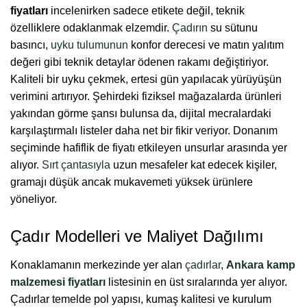
fiyatları
incelenirken sadece etikete değil, teknik
özelliklere odaklanmak elzemdir.
Çadırın
su sütunu
basıncı,
uyku tulumunun
konfor derecesi ve matın yalıtım
değeri gibi teknik detaylar ödenen rakamı değiştiriyor.
Kaliteli bir uyku çekmek, ertesi gün yapılacak yürüyüşün
verimini artırıyor. Şehirdeki fiziksel mağazalarda ürünleri
yakından görme şansı bulunsa da, dijital mecralardaki
karşılaştırmalı listeler daha net bir fikir veriyor. Donanım
seçiminde hafiflik de fiyatı etkileyen unsurlar arasında yer
alıyor.
Sırt çantasıyla
uzun mesafeler kat edecek kişiler,
gramajı düşük ancak mukavemeti yüksek ürünlere
yöneliyor.
Çadır Modelleri ve Maliyet Dağılımı
Konaklamanın merkezinde yer alan
çadırlar
,
Ankara kamp
malzemesi fiyatları
listesinin en üst sıralarında yer alıyor.
Çadırlar temelde pol yapısı, kumaş kalitesi ve kurulum