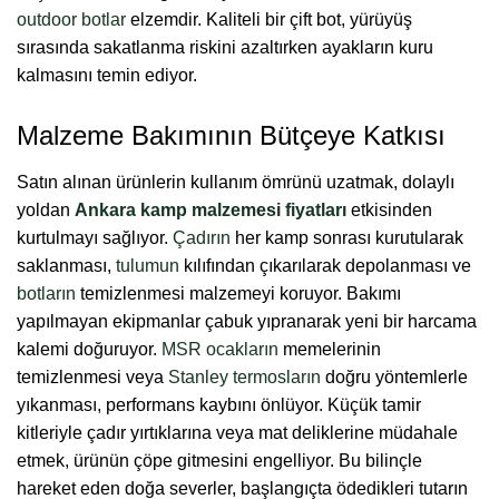
outdoor botlar
elzemdir. Kaliteli bir çift bot, yürüyüş
sırasında sakatlanma riskini azaltırken ayakların kuru
kalmasını temin ediyor.
Malzeme Bakımının Bütçeye Katkısı
Satın alınan ürünlerin kullanım ömrünü uzatmak, dolaylı
yoldan
Ankara kamp malzemesi fiyatları
etkisinden
kurtulmayı sağlıyor.
Çadırın
her kamp sonrası kurutularak
saklanması,
tulumun
kılıfından çıkarılarak depolanması ve
botların
temizlenmesi malzemeyi koruyor. Bakımı
yapılmayan ekipmanlar çabuk yıpranarak yeni bir harcama
kalemi doğuruyor.
MSR ocakların
memelerinin
temizlenmesi veya
Stanley termosların
doğru yöntemlerle
yıkanması, performans kaybını önlüyor. Küçük tamir
kitleriyle çadır yırtıklarına veya mat deliklerine müdahale
etmek, ürünün çöpe gitmesini engelliyor. Bu bilinçle
hareket eden doğa severler, başlangıçta ödedikleri tutarın