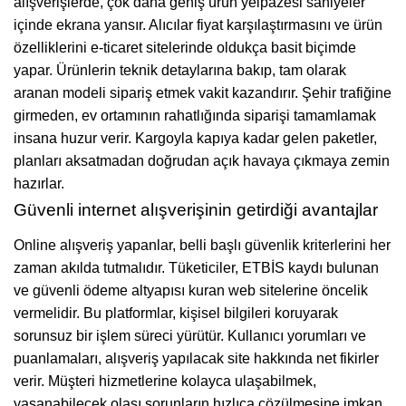
alışverişlerde, çok daha geniş ürün yelpazesi saniyeler
içinde ekrana yansır. Alıcılar fiyat karşılaştırmasını ve ürün
özelliklerini e-ticaret sitelerinde oldukça basit biçimde
yapar. Ürünlerin teknik detaylarına bakıp, tam olarak
aranan modeli sipariş etmek vakit kazandırır. Şehir trafiğine
girmeden, ev ortamının rahatlığında siparişi tamamlamak
insana huzur verir. Kargoyla kapıya kadar gelen paketler,
planları aksatmadan doğrudan açık havaya çıkmaya zemin
hazırlar.
Güvenli internet alışverişinin getirdiği avantajlar
Online alışveriş yapanlar, belli başlı güvenlik kriterlerini her
zaman akılda tutmalıdır. Tüketiciler, ETBİS kaydı bulunan
ve güvenli ödeme altyapısı kuran web sitelerine öncelik
vermelidir. Bu platformlar, kişisel bilgileri koruyarak
sorunsuz bir işlem süreci yürütür. Kullanıcı yorumları ve
puanlamaları, alışveriş yapılacak site hakkında net fikirler
verir. Müşteri hizmetlerine kolayca ulaşabilmek,
yaşanabilecek olası sorunların hızlıca çözülmesine imkan